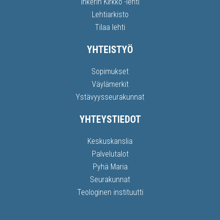
Inkerin Kirkko -lehti
Lehtiarkisto
Tilaa lehti
YHTEISTYÖ
Sopimukset
Väylämerkit
Ystävyysseurakunnat
YHTEYSTIEDOT
Keskuskanslia
Palvelutalot
Pyhä Maria
Seurakunnat
Teologinen instituutti