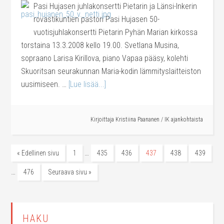
Pasi Hujasen juhlakonsertti Pietarin ja Länsi-Inkerin
rovastikuntien pastori Pasi Hujasen 50-
vuotisjuhlakonsertti Pietarin Pyhän Marian kirkossa
torstaina 13.3.2008 kello 19.00. Svetlana Musina,
sopraano Larisa Kirillova, piano Vapaa pääsy, kolehti
Skuoritsan seurakunnan Maria-kodin lämmityslaitteiston
uusimiseen. …
[Lue lisää...]
Kirjoittaja
Kristiina Paananen
/
IK ajankohtaista
…
« Edellinen sivu
1
435
436
437
438
439
…
476
Seuraava sivu »
HAKU