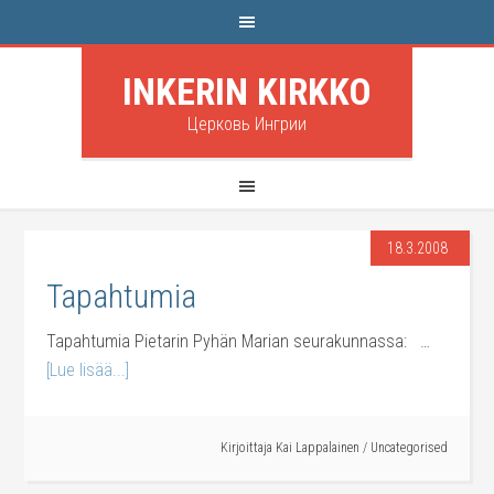
INKERIN KIRKKO
Церковь Ингрии
18.3.2008
Tapahtumia
Tapahtumia Pietarin Pyhän Marian seurakunnassa: …
[Lue lisää...]
Kirjoittaja
Kai Lappalainen
/
Uncategorised