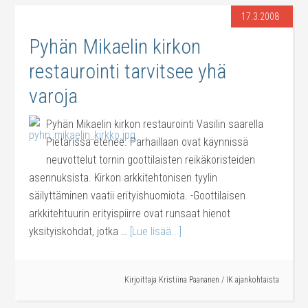
17.3.2008
Pyhän Mikaelin kirkon
restaurointi tarvitsee yhä
varoja
Pyhän Mikaelin kirkon restaurointi Vasilin saarella
Pietarissa etenee. Parhaillaan ovat käynnissä
neuvottelut tornin goottilaisten reikäkoristeiden
asennuksista. Kirkon arkkitehtonisen tyylin
säilyttäminen vaatii erityishuomiota. -Goottilaisen
arkkitehtuurin erityispiirre ovat runsaat hienot
yksityiskohdat, jotka …
[Lue lisää...]
Kirjoittaja
Kristiina Paananen
/
IK ajankohtaista