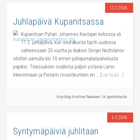
13.3.2008
Juhlapäivä Kupanitsassa
Kupanitsan Pyhän Johannes Kastajan kirkossa oli
17.2. juhlapäivä, kun seurakunta täytti uudessa
vaiheessaan 20 vuotta ja diakoni Sergei Nezhdanov
vihittiin aamulla klo 10 ennen juhlajumalanpalvelusta
papiksi. Tilaisuuksiin osallistui paljon ystäviä Länsi-
Inkerinmaan ja Pietarin rovastikuntien eri …
[Lue lisää...]
Kirjoittaja
Kristiina Paananen
/
IK ajankohtaista
6.3.2008
Syntymäpäiviä juhlitaan