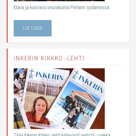
Elävä ja kasvava seurakunta Pietarin sydämessä.
LUE LISÄÄ
INKERIN KIRKKO -LEHTI
Tilaa Inkerin Kirkko -lehti kätevästi netistä - vaikka