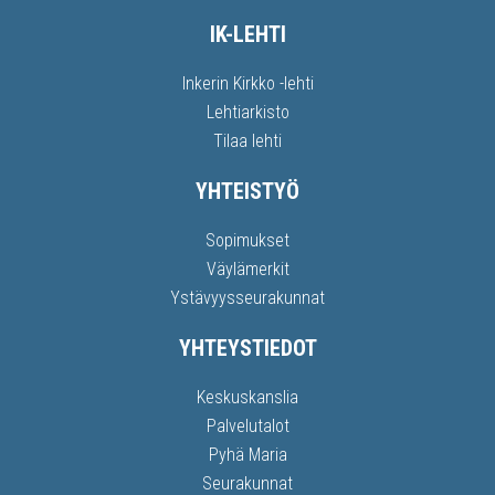
IK-LEHTI
Inkerin Kirkko -lehti
Lehtiarkisto
Tilaa lehti
YHTEISTYÖ
Sopimukset
Väylämerkit
Ystävyysseurakunnat
YHTEYSTIEDOT
Keskuskanslia
Palvelutalot
Pyhä Maria
Seurakunnat