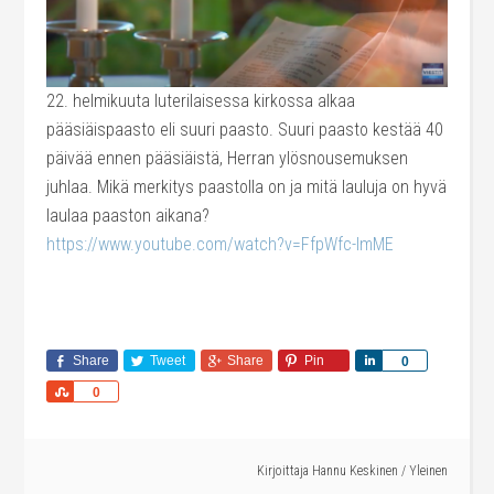
22. helmikuuta luterilaisessa kirkossa alkaa
pääsiäispaasto eli suuri paasto. Suuri paasto kestää 40
päivää ennen pääsiäistä, Herran ylösnousemuksen
juhlaa. Mikä merkitys paastolla on ja mitä lauluja on hyvä
laulaa paaston aikana?
https://www.youtube.com/watch?v=FfpWfc-ImME
Share
Tweet
Share
Pin
Share
0
Share
0
Kirjoittaja
Hannu Keskinen
/
Yleinen