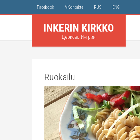
Facebook
VKontakte
RUS
ENG
INKERIN KIRKKO
Церковь Ингрии
Ruokailu