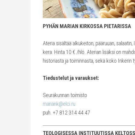
PYHÄN MARIAN KIRKOSSA PIETARISSA
Ateria sisältää alkukeiton, pääruuan, salaatin,
kera. Hinta 10 € /hlö. Aterian lisäksi on mah
historiasta ja toiminnasta, sekä koko Inkerin 
Tiedustelut ja varaukset:
Seurakunnan toimisto
mariank@elci.ru
puh. +7 812 314 44 47
TEOLOGISESSA INSTITUUTISSA KELTOS