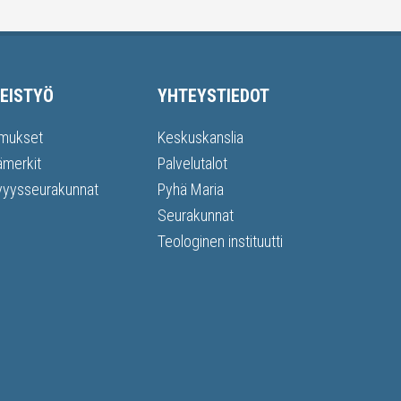
EISTYÖ
YHTEYSTIEDOT
mukset
Keskuskanslia
ämerkit
Palvelutalot
vyysseurakunnat
Pyhä Maria
Seurakunnat
Teologinen instituutti