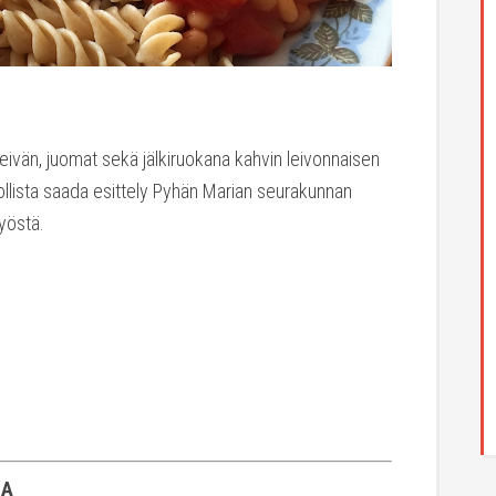
 leivän, juomat sekä jälkiruokana kahvin leivonnaisen
dollista saada esittely Pyhän Marian seurakunnan
työstä.
SA