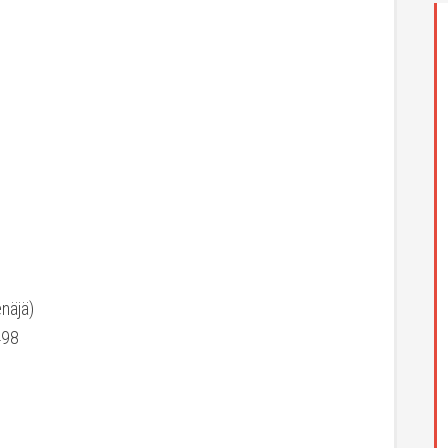
näjä)
498