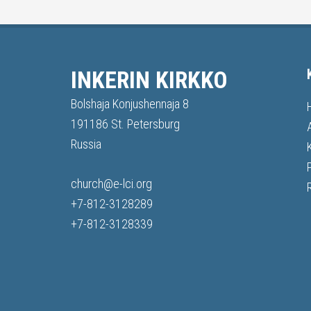
INKERIN KIRKKO
Bolshaja Konjushennaja 8
191186 St. Petersburg
Russia
church@e-lci.org
+7-812-3128289
+7-812-3128339