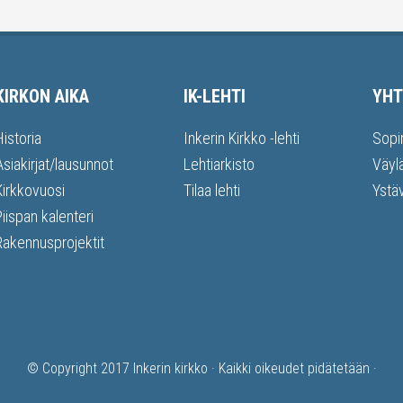
KIRKON AIKA
IK-LEHTI
YHT
Historia
Inkerin Kirkko -lehti
Sopi
Asiakirjat/lausunnot
Lehtiarkisto
Väyl
Kirkkovuosi
Tilaa lehti
Ystä
Piispan kalenteri
Rakennusprojektit
© Copyright 2017
Inkerin kirkko
· Kaikki oikeudet pidätetään ·