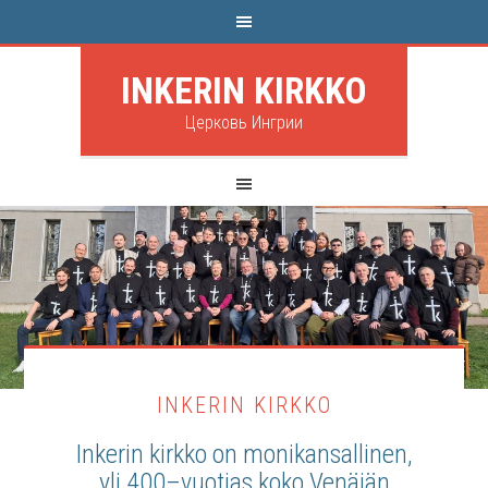
INKERIN KIRKKO
Церковь Ингрии
INKERIN KIRKKO
Inkerin kirkko on monikansallinen,
yli 400–vuotias koko Venäjän