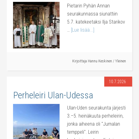
Pietarin Pyhän Annan
seurakunnassa siunattiin
5.7. katekeetaksi Ilja Starikov
…
[Lue lisää...]
Kirjoittaja
Hannu Keskinen
/
Yleinen
10.7.2026
Perheleiri Ulan-Udessa
Ulan-Uden seurakunta järjesti
3.–5. heinäkuuta perheleirin,
jonka aiheena oli "Jumalan
temppeli". Leirin