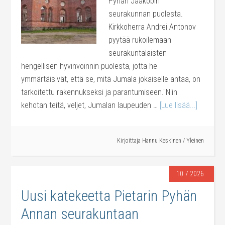
Pyhän Jaakobin
seurakunnan puolesta.
Kirkkoherra Andrei Antonov
pyytää rukoilemaan
seurakuntalaisten
hengellisen hyvinvoinnin puolesta, jotta he
ymmärtäisivät, että se, mitä Jumala jokaiselle antaa, on
tarkoitettu rakennukseksi ja parantumiseen."Niin
kehotan teitä, veljet, Jumalan laupeuden …
[Lue lisää...]
Kirjoittaja
Hannu Keskinen
/
Yleinen
10.7.2026
Uusi katekeetta Pietarin Pyhän
Annan seurakuntaan