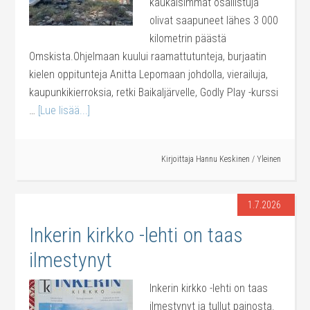
kaukaisimmat osallistuja
olivat saapuneet lähes 3 000
kilometrin päästä
Omskista.Ohjelmaan kuului raamattutunteja, burjaatin
kielen oppitunteja Anitta Lepomaan johdolla, vierailuja,
kaupunkikierroksia, retki Baikaljärvelle, Godly Play -kurssi
…
[Lue lisää...]
Kirjoittaja
Hannu Keskinen
/
Yleinen
1.7.2026
Inkerin kirkko -lehti on taas
ilmestynyt
Inkerin kirkko -lehti on taas
ilmestynyt ja tullut painosta.