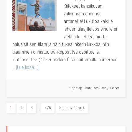
Kiitokset kansikuvan
valinnassa äänensä
antaneille! Lukuiloa kaikille
lehden tilaajille!Jos sinulle ei
vielä tule lehteä, mutta
haluaisit sen tilata ja näin tukea Inkerin kirkkoa, niin
tilaaminen onnistuu sähköpostitse osoitteella:
lehti.osoitteet@inkerinkirkko.fi tai soittamalla numeroon
…
[Lue lisää...]
Kirjoittaja
Hannu Keskinen
/
Yleinen
…
1
2
3
476
Seuraava sivu »