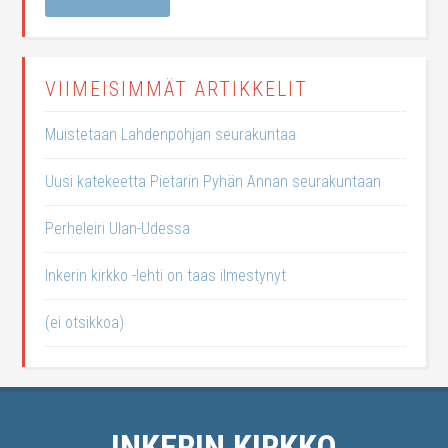
VIIMEISIMMÄT ARTIKKELIT
Muistetaan Lahdenpohjan seurakuntaa
Uusi katekeetta Pietarin Pyhän Annan seurakuntaan
Perheleiri Ulan-Udessa
Inkerin kirkko -lehti on taas ilmestynyt
(ei otsikkoa)
INKERIN KIRKKO