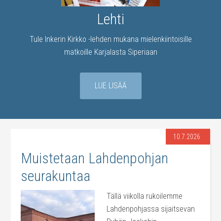
Lehti
Tule Inkerin Kirkko -lehden mukana mielenkiintoisille
matkoille Karjalasta Siperiaan
LUE LISÄÄ
10.7.2026
Muistetaan Lahdenpohjan
seurakuntaa
Tällä viikolla rukoilemme
Lahdenpohjassa sijaitsevan