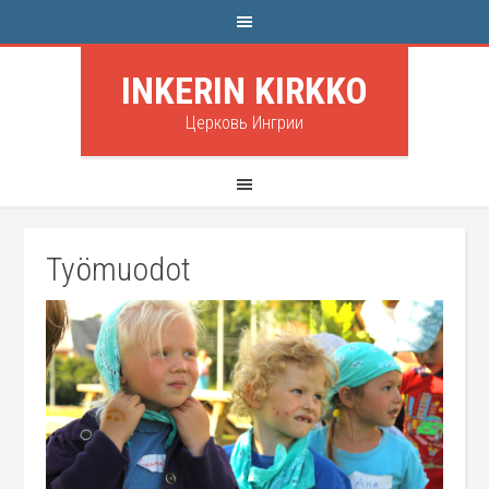
INKERIN KIRKKO
Церковь Ингрии
Työmuodot