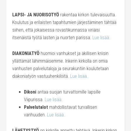
LAPSI- JA NUORISOTYÖ
rakentaa kirkon tulevaisuutta.
Koulutus ja erilaisten tapahtumien järjestäminen tähtää
siihen, että jokaisessa rovastikunnassa viriäisi
itsenäistä työtä lasten ja nuorten parissa.
Lue lisää..
DIAKONIATYÖ
huomioi vanhukset ja äkillisen kriisin
yllättämät lähimmäisemme. Inkerin kirkolla on omia
vanhusten palvelutaloja ja seurakuntiin koulutetaan
diakoniatyön vastuuhenkilöitä.
Lue lisää..
Dikoni
antaa suojan turvattomille lapsille
Viipurissa.
Lue lisää..
Palvelutalot
mahdollistavat turvallisen
vanhuuden.
Lue lisää..
LÄHETYSTYÖ
on kirkolle annettu tehtävä. Inkerin kirkon