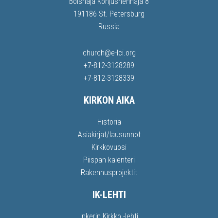
Bolshaja Konjushennaja 8
191186 St. Petersburg
Russia
church@e-lci.org
+7-812-3128289
+7-812-3128339
KIRKON AIKA
Historia
Asiakirjat/lausunnot
Kirkkovuosi
Piispan kalenteri
Rakennusprojektit
IK-LEHTI
Inkerin Kirkko -lehti