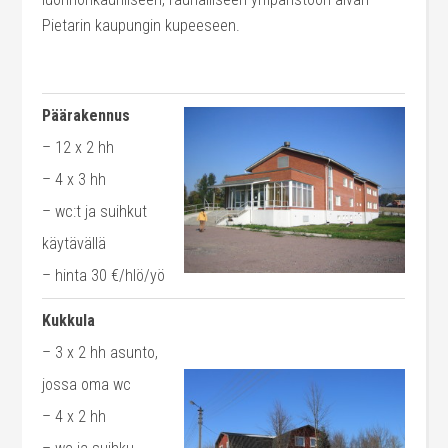
Pietarin kaupungin kupeeseen.
Päärakennus
– 12 x 2 hh
– 4 x 3 hh
– wc:t ja suihkut
käytävällä
– hinta 30 €/hlö/yö
Kukkula
– 3 x 2 hh asunto,
jossa oma wc
– 4 x 2 hh