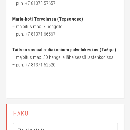
– puh. +7 81373 57657
Maria-koti Tervolassa (Терволово)
– majoitus max. 7 hengelle
– puh. +7 81371 66567
Taitsan sosiaalis-diakoninen palvelukeskus (Тайцы)
– majoitus max. 30 hengelle läheisessä lastenkodissa
– puh. +7 81371 52520
HAKU