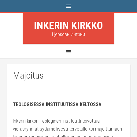
INKERIN KIRKKO
Церковь Ингрии
Majoitus
TEOLOGISESSA INSTITUUTISSA KELTOSSA
Inkerin kirkon Teologinen Instituutti toivottaa
vierasryhmät sydämellisesti tervetulleiksi majoittumaan
luonnonkauniiseen, rauhalliseen ympäristöön aivan