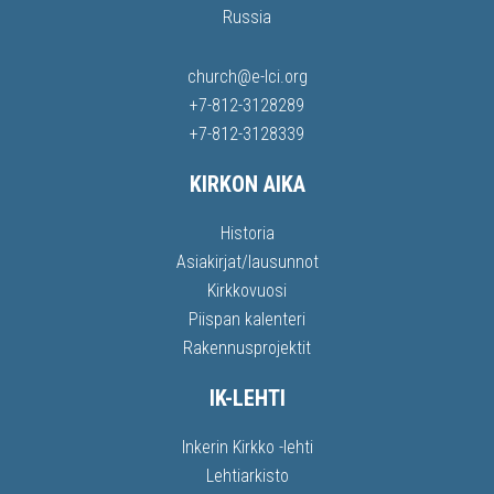
Russia
church@e-lci.org
+7-812-3128289
+7-812-3128339
KIRKON AIKA
Historia
Asiakirjat/lausunnot
Kirkkovuosi
Piispan kalenteri
Rakennusprojektit
IK-LEHTI
Inkerin Kirkko -lehti
Lehtiarkisto