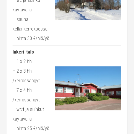
– wc ja suihku
käytävällä
– sauna
kellarikerroksessa
– hinta 30 €/hlö/yö
Inkeri-talo
– 1 x 2 hh
– 2 x 3 hh
/kerrossängyt
– 7 x 4 hh
/kerrossängyt
– wc:t ja suihkut
käytävällä
– hinta 25 €/hlö/yö