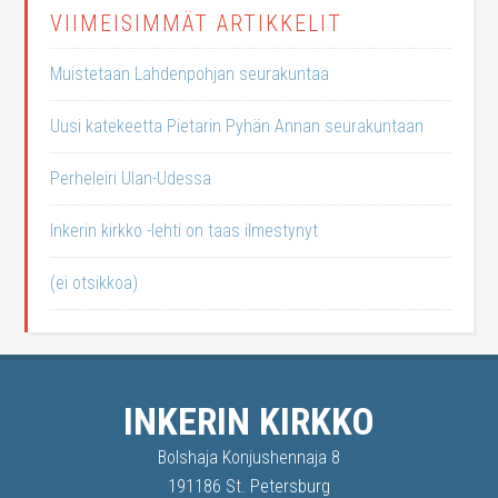
VIIMEISIMMÄT ARTIKKELIT
Muistetaan Lahdenpohjan seurakuntaa
Uusi katekeetta Pietarin Pyhän Annan seurakuntaan
Perheleiri Ulan-Udessa
Inkerin kirkko -lehti on taas ilmestynyt
(ei otsikkoa)
INKERIN KIRKKO
Bolshaja Konjushennaja 8
191186 St. Petersburg