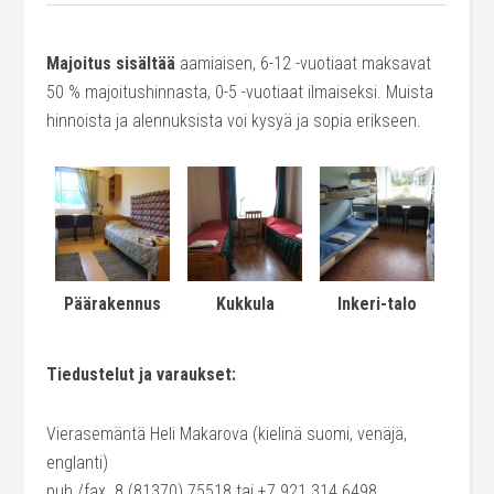
Majoitus sisältää
aamiaisen, 6-12 -vuotiaat maksavat
50 % majoitushinnasta, 0-5 -vuotiaat ilmaiseksi. Muista
hinnoista ja alennuksista voi kysyä ja sopia erikseen.
Päärakennus
Kukkula
Inkeri-talo
Tiedustelut ja varaukset:
Vierasemäntä Heli Makarova (kielinä suomi, venäjä,
englanti)
puh./fax 8 (81370) 75518 tai +7 921 314 6498