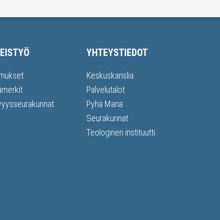
EISTYÖ
YHTEYSTIEDOT
mukset
Keskuskanslia
ämerkit
Palvelutalot
vyysseurakunnat
Pyhä Maria
Seurakunnat
Teologinen instituutti