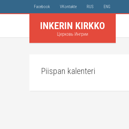
Facebook
VKontakte
RUS
ENG
INKERIN KIRKKO
Церковь Ингрии
Piispan kalenteri