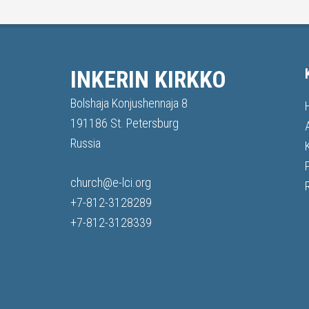
INKERIN KIRKKO
Bolshaja Konjushennaja 8
191186 St. Petersburg
Russia
church@e-lci.org
+7-812-3128289
+7-812-3128339