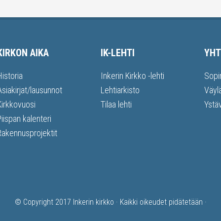
KIRKON AIKA
IK-LEHTI
YHT
Historia
Inkerin Kirkko -lehti
Sopi
Asiakirjat/lausunnot
Lehtiarkisto
Väyl
Kirkkovuosi
Tilaa lehti
Ystä
Piispan kalenteri
Rakennusprojektit
© Copyright 2017
Inkerin kirkko
· Kaikki oikeudet pidätetään ·