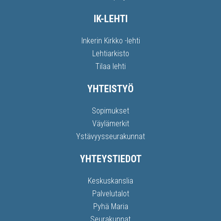
IK-LEHTI
Inkerin Kirkko -lehti
Lehtiarkisto
Tilaa lehti
YHTEISTYÖ
Sopimukset
Väylämerkit
Ystävyysseurakunnat
YHTEYSTIEDOT
Keskuskanslia
Palvelutalot
Pyhä Maria
Seurakunnat