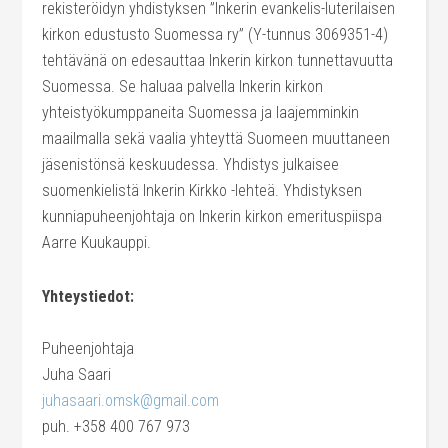
rekisteröidyn yhdistyksen ”Inkerin evankelis-luterilaisen
kirkon edustusto Suomessa ry” (Y-tunnus 3069351-4)
tehtävänä on edesauttaa Inkerin kirkon tunnettavuutta
Suomessa. Se haluaa palvella Inkerin kirkon
yhteistyökumppaneita Suomessa ja laajemminkin
maailmalla sekä vaalia yhteyttä Suomeen muuttaneen
jäsenistönsä keskuudessa. Yhdistys julkaisee
suomenkielistä Inkerin Kirkko -lehteä. Yhdistyksen
kunniapuheenjohtaja on Inkerin kirkon emerituspiispa
Aarre Kuukauppi.
Yhteystiedot:
Puheenjohtaja
Juha Saari
juhasaari.omsk@gmail.com
puh. +358 400 767 973