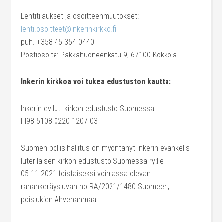
Lehtitilaukset ja osoitteenmuutokset:
lehti.osoitteet@inkerinkirkko.fi
puh. +358 45 354 0440
Postiosoite: Pakkahuoneenkatu 9, 67100 Kokkola
Inkerin kirkkoa voi tukea edustuston kautta:
Inkerin ev.lut. kirkon edustusto Suomessa
FI98 5108 0220 1207 03
Suomen poliisihallitus on myöntänyt Inkerin evankelis-
luterilaisen kirkon edustusto Suomessa ry:lle
05.11.2021 toistaiseksi voimassa olevan
rahankeräysluvan no.
RA/2021/1480
Suomeen,
poislukien Ahvenanmaa.