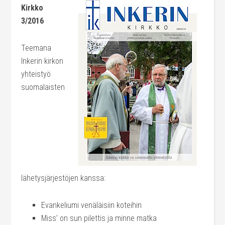
Kirkko
3/2016
Teemana
Inkerin kirkon
yhteistyö
suomalaisten
lähetysjärjestöjen kanssa:
Evankeliumi venäläisiin koteihin
Miss’ on sun pilettis ja minne matka