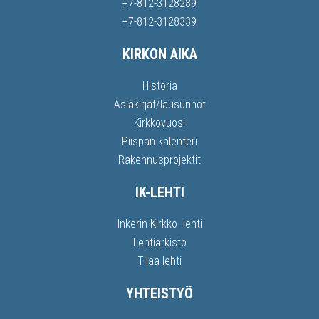
+7-812-3128289
+7-812-3128339
KIRKON AIKA
Historia
Asiakirjat/lausunnot
Kirkkovuosi
Piispan kalenteri
Rakennusprojektit
IK-LEHTI
Inkerin Kirkko -lehti
Lehtiarkisto
Tilaa lehti
YHTEISTYÖ