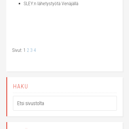
SLEY:n lähetystyötä Venäjällä
Sivut:
1
2
3
4
HAKU