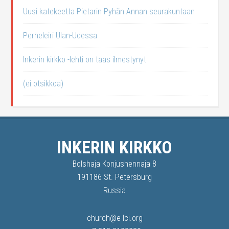
Uusi katekeetta Pietarin Pyhän Annan seurakuntaan
Perheleiri Ulan-Udessa
Inkerin kirkko -lehti on taas ilmestynyt
(ei otsikkoa)
INKERIN KIRKKO
Bolshaja Konjushennaja 8
191186 St. Petersburg
Russia
church@e-lci.org