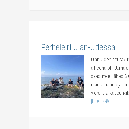
Perheleiri Ulan-Udessa
Ulan-Uden seurakunt
aiheena oli "Jumalan
saapuneet lähes 3 
raamattutunteja, bu
vierailuja, kaupunkik
[Lue lisää...]