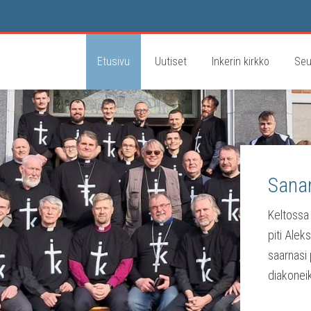
Etusivu
Uutiset
Inkerin kirkko
Seu
Sanan
Keltossa
piti Alek
saarnasi 
diakoneik