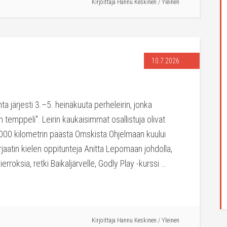
Kirjoittaja
Hannu Keskinen
/
Yleinen
10.7.2026
a järjesti 3.–5. heinäkuuta perheleirin, jonka
 temppeli". Leirin kaukaisimmat osallistuja olivat
000 kilometrin päästä Omskista.Ohjelmaan kuului
rjaatin kielen oppitunteja Anitta Lepomaan johdolla,
ierroksia, retki Baikaljärvelle, Godly Play -kurssi …
Kirjoittaja
Hannu Keskinen
/
Yleinen