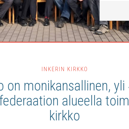
INKERIN KIRKKO
ko on monikansallinen, yl
ederaation alueella toimi
kirkko