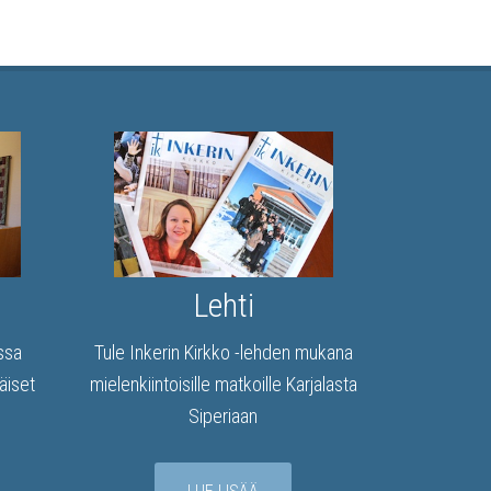
Lehti
issa
Tule Inkerin Kirkko -lehden mukana
äiset
mielenkiintoisille matkoille Karjalasta
Siperiaan