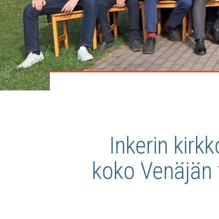
Inkerin kirk
koko Venäjän f