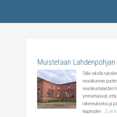
Muistetaan Lahdenpohjan
Tällä viikolla ruko
seurakunnan puoles
seurakuntalaisten h
ymmärtäisivät, että 
rakennukseksi ja pa
laupeuden …
[Lue li