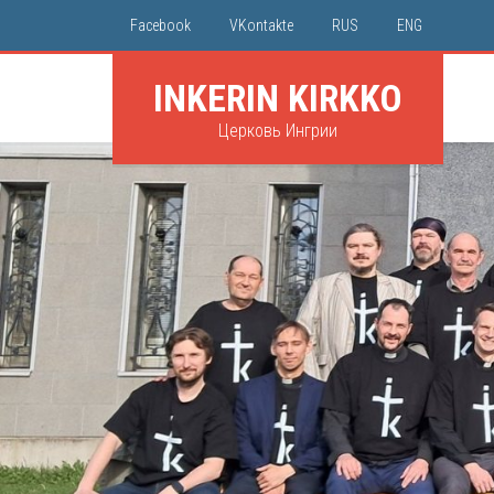
Facebook
VKontakte
RUS
ENG
INKERIN KIRKKO
Церковь Ингрии