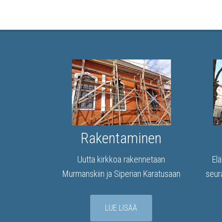
Rakentaminen
Uutta kirkkoa rakennetaan
El
Murmanskiin ja Siperian Karatusaan
seura
LUE LISÄÄ