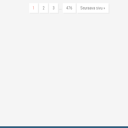
…
1
2
3
476
Seuraava sivu »