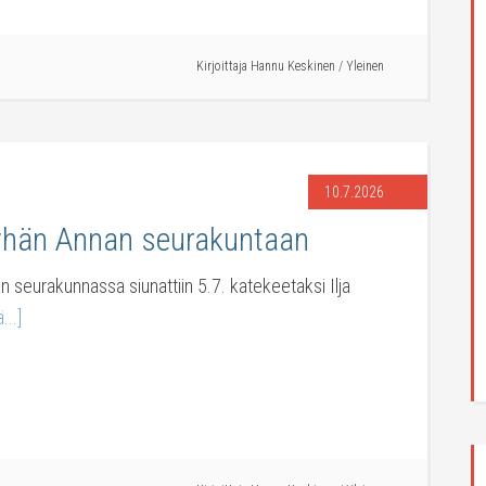
Kirjoittaja
Hannu Keskinen
/
Yleinen
10.7.2026
Pyhän Annan seurakuntaan
n seurakunnassa siunattiin 5.7. katekeetaksi Ilja
...]