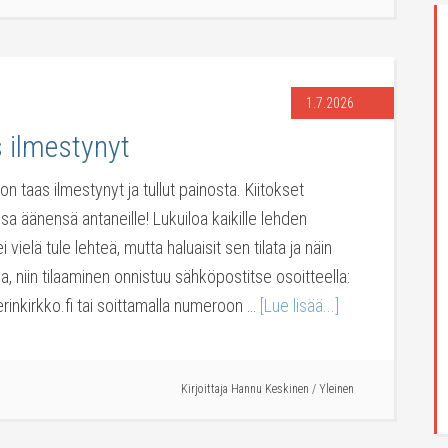
1.7.2026
s ilmestynyt
 on taas ilmestynyt ja tullut painosta. Kiitokset
sa äänensä antaneille! Lukuiloa kaikille lehden
 ei vielä tule lehteä, mutta haluaisit sen tilata ja näin
a, niin tilaaminen onnistuu sähköpostitse osoitteella:
erinkirkko.fi tai soittamalla numeroon …
[Lue lisää...]
Kirjoittaja
Hannu Keskinen
/
Yleinen