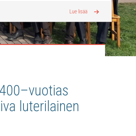
Lue lisää
i 400–vuotias
va luterilainen