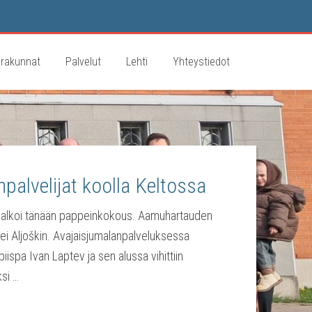
rakunnat
Palvelut
Lehti
Yhteystiedot
palvelijat koolla Keltossa
 alkoi tänään pappeinkokous. Aamuhartauden
sei Aljoškin. Avajaisjumalanpalveluksessa
piispa Ivan Laptev ja sen alussa vihittiin
si …