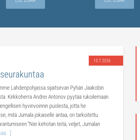
LUE LISÄÄ
LUE LISÄÄ
10.7.2026
 seurakuntaa
ilemme Lahdenpohjassa sijaitsevan Pyhän Jaakobin
ta. Kirkkoherra Andrei Antonov pyytää rukoilemaan
engellisen hyvinvoinnin puolesta, jotta he
se, mitä Jumala jokaiselle antaa, on tarkoitettu
rantumiseen."Niin kehotan teitä, veljet, Jumalan
sää...]