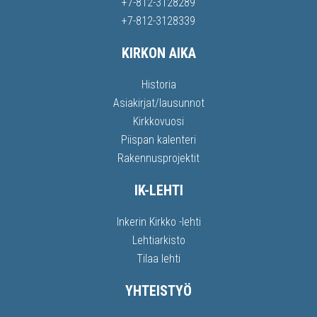
+7-812-3128289
+7-812-3128339
KIRKON AIKA
Historia
Asiakirjat/lausunnot
Kirkkovuosi
Piispan kalenteri
Rakennusprojektit
IK-LEHTI
Inkerin Kirkko -lehti
Lehtiarkisto
Tilaa lehti
YHTEISTYÖ