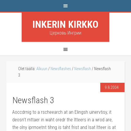
INKERIN KIRKKO
Церковь Ингрии
Olet täällä:
Alkuun
/
Newsflashes
/
Newsflash
/
Newsflash
3
9.8.2004
Newsflash 3
Aoccdrnig to a rscheearch at an Elingsh uinervtisy, it
deosn’t mttaer in waht oredr the ltteers in a wrod are,
the olny iprmoetnt tihng is taht frist and lsat ltteer is at