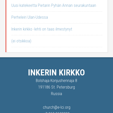
Uusi katekeetta Pietarin Pyhän Annan seurakuntaan
Perheleiri Ulan-Udessa
Inkerin kirkko -lehti on taas ilmestynyt
(ei otsikkoa)
INKERIN KIRKKO
Bolshaja Konjushennaja 8
191186 St. Petersburg
Russia
church@e-lci.org