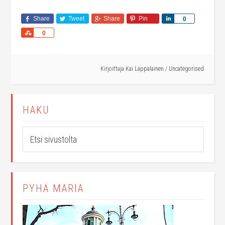
Share
Tweet
Share
Pin
Share
0
Share
0
Kirjoittaja
Kai Lappalainen
/
Uncategorised
HAKU
PYHÄ MARIA