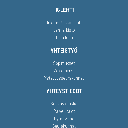
IK-LEHTI
Inkerin Kirkko -lehti
Lehtiarkisto
Tilaa lehti
YHTEISTYÖ
Sopimukset
Väylämerkit
Ystävyysseurakunnat
YHTEYSTIEDOT
Keskuskanslia
Palvelutalot
Pyhä Maria
Seurakunnat