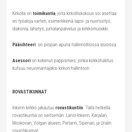
Kirkolla on
toimikuntia
, joita kirkolliskokous voi asettaa
eri työaloja varten, esimerkkeinä lapsi- ja nuorisotyö,
diakonia, lähetys, jumalanpalvelus ja kirkkomusiikki.
Pääsihteeri
on piispan apuna hallinnollisissa asioissa.
Asessori
on kokenut pappismies, jonka kirkkohallitus
kutsuu neuvonantajaksi kirkon hallintoon.
ROVASTIKUNNAT
Inkerin kirkko jakautuu
rovastikuntiin
. Tällä hetkellä
rovastikuntia on seitsemän: Länsi-Inkerin, Karjalan,
Moskovan, Volgan alueen, Pietarin, Siperian, ja Uralin
rovastikunnat.