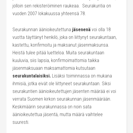
jolloin sen rekisteröiminen raukeaa. Seurakuntia on
vuoden 2007 lokakuussa yhteensä 78.
Seurakunnan äänioikeutettuna
jäsenenä
voi olla 18
vuotta täyttänyt henkilö, joka on liittynyt seurakuntaan,
kastettu, konfirmoitu ja maksanut jäsenmaksunsa.
Heistä tulee pitää luetteloa. Muita seurakuntaan
kuuluvia, siis lapsia, konfirmoimattomia taikka
jäsenmaksuaan maksamattomia kutsutaan
seurakuntalaisiksi.
Lisäksi toiminnassa on mukana
ihmisiä, jotka eivät ole liittyneet seurakuntaan. Siksi
seurakuntien äänioikeutettujen jäsenten määrää ei voi
verrata Suomen kirkon seurakunnan jäsenmäärään.
Keskimäärin seurakunnassa on noin sata
äänioikeutettua jäsentä, mutta määrä vaihtelee
suuresti.