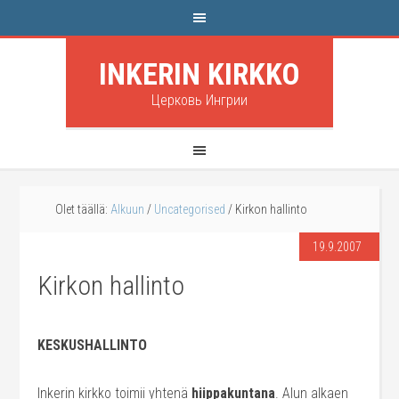
INKERIN KIRKKO
Церковь Ингрии
Olet täällä:
Alkuun
/
Uncategorised
/
Kirkon hallinto
19.9.2007
Kirkon hallinto
KESKUSHALLINTO
Inkerin kirkko toimii yhtenä
hiippakuntana
. Alun alkaen