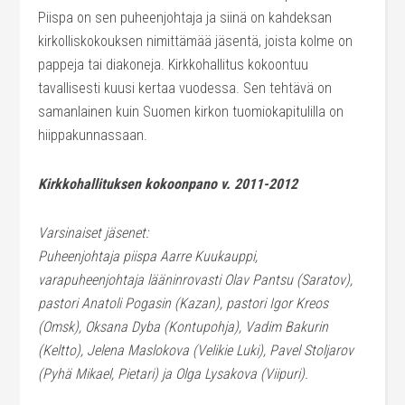
Piispa on sen puheenjohtaja ja siinä on kahdeksan
kirkolliskokouksen nimittämää jäsentä, joista kolme on
pappeja tai diakoneja. Kirkkohallitus kokoontuu
tavallisesti kuusi kertaa vuodessa. Sen tehtävä on
samanlainen kuin Suomen kirkon tuomiokapitulilla on
hiippakunnassaan.
Kirkkohallituksen kokoonpano v. 2011-2012
Varsinaiset jäsenet:
Puheenjohtaja piispa Aarre Kuukauppi,
varapuheenjohtaja lääninrovasti Olav Pantsu (Saratov),
pastori Anatoli Pogasin (Kazan), pastori Igor Kreos
(Omsk), Oksana Dyba (Kontupohja), Vadim Bakurin
(Keltto), Jelena Maslokova (Velikie Luki), Pavel Stoljarov
(Pyhä Mikael, Pietari) ja Olga Lysakova (Viipuri).