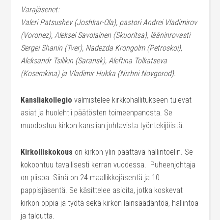
Varajäsenet:
Valeri Patsushev (Joshkar-Ola), pastori Andrei Vladimirov
(Voronez), Aleksei Savolainen (Skuoritsa), lääninrovasti
Sergei Shanin (Tver), Nadezda Krongolm (Petroskoi),
Aleksandr Tsilikin (Saransk), Aleftina Tolkatseva
(Kosemkina) ja Vladimir Hukka (Nizhni Novgorod).
Kansliakollegio
valmistelee kirkkohallitukseen tulevat
asiat ja huolehtii päätösten toimeenpanosta. Se
muodostuu kirkon kanslian johtavista työntekijöistä.
Kirkolliskokous
on kirkon ylin päättävä hallintoelin. Se
kokoontuu tavallisesti kerran vuodessa. Puheenjohtaja
on piispa. Siinä on 24 maallikkojäsentä ja 10
pappisjäsentä. Se käsittelee asioita, jotka koskevat
kirkon oppia ja työtä sekä kirkon lainsäädäntöä, hallintoa
ja taloutta.