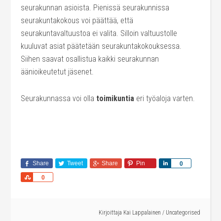
seurakunnan asioista. Pienissä seurakunnissa
seurakuntakokous voi päättää, että
seurakuntavaltuustoa ei valita. Silloin valtuustolle
kuuluvat asiat päätetään seurakuntakokouksessa.
Siihen saavat osallistua kaikki seurakunnan
äänioikeutetut jäsenet.
Seurakunnassa voi olla
toimikuntia
eri työaloja varten.
Share
Tweet
Share
Pin
Share
0
Share
0
Kirjoittaja
Kai Lappalainen
/
Uncategorised