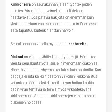
Kirkkoherra
on seurakunnan ja sen työntekijöiden
esimies. Viran tultua avoimeksi se julistetaan
haettavaksi. Jos päteviä hakijoita on enemmän kuin
yksi, suoritetaan vaali samaan tapaan kuin Suomessa.
Tätä tapahtuu kuitenkin erittäin harvoin.
Seurakunnassa voi olla myös muita
pastoreita.
Diakoni
on virkaan vihitty kirkon työntekijä. Hän tekee
yleistä seurakuntatyötä, siis ei nimenomaan diakoniaa.
Häneltä vaaditaan lyhyempi koulutus kuin pastorilta. Kun
pappeja ei riitä kaikkiin pastorin virkoihin, kirkkohallitus
voi antaa määräajaksi diakonille luvan hoitaa kaikkia
papin viran tehtäviä ja toimia myös virkaatekevänä
kirkkoherrana. Suuri osa kirkkoherrojen viroista onkin
diakonien hoidossa.