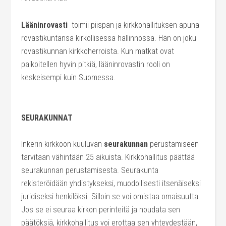
Lääninrovasti
toimii piispan ja kirkkohallituksen apuna
rovastikuntansa kirkollisessa hallinnossa. Hän on joku
rovastikunnan kirkkoherroista. Kun matkat ovat
paikoitellen hyvin pitkiä, lääninrovastin rooli on
keskeisempi kuin Suomessa.
SEURAKUNNAT
Inkerin kirkkoon kuuluvan
seurakunnan
perustamiseen
tarvitaan vähintään 25 aikuista. Kirkkohallitus päättää
seurakunnan perustamisesta. Seurakunta
rekisteröidään yhdistykseksi, muodollisesti itsenäiseksi
juridiseksi henkilöksi. Silloin se voi omistaa omaisuutta.
Jos se ei seuraa kirkon perinteitä ja noudata sen
päätöksiä, kirkkohallitus voi erottaa sen yhteydestään,