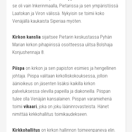
se oli vain Inkerinmaalla, Pietarissa ja sen ympäristössä
Laatokan ja Viron välissä. Nykyisin se toimii koko
Venäjällä kaukaista Siperiaa myöten.
Kirkon kanslia
sijaitsee Pietarin keskustassa Pyhän
Marian kirkon pihapiirissä osoitteessa ulitsa Bolshaja
Konjushennaja 8.
Piispa
on kirkon ja sen papiston esimies ja hengellinen
johtaja. Piispa valitaan kirkolliskokouksessa, jolloin
äänioikeus on jäsenten lisäksi kaikilla kirkon
palveluksessa olevilla papeilla ja diakoneilla. Piispan
tulee olla Venäjän kansalainen. Piispan varamiehenä
toimii
vikaari
, joka on joku lääninrovasteista. Hänet
nimittää kirkkohallitus toimikaudekseen.
Kirkkohallitus
on kirkon hallinnon toimeenpaneva elin.