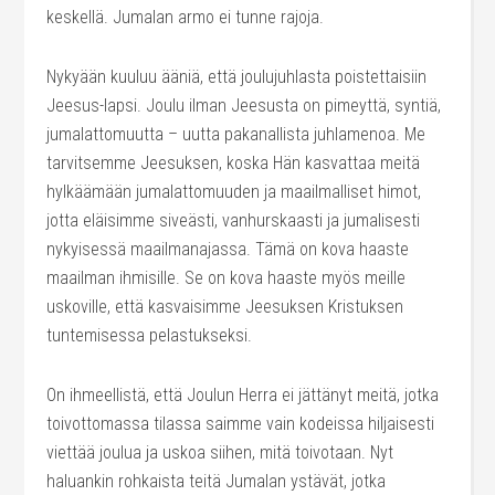
keskellä. Jumalan armo ei tunne rajoja.
Nykyään kuuluu ääniä, että joulujuhlasta poistettaisiin
Jeesus-lapsi. Joulu ilman Jeesusta on pimeyttä, syntiä,
jumalattomuutta – uutta pakanallista juhlamenoa. Me
tarvitsemme Jeesuksen, koska Hän kasvattaa meitä
hylkäämään jumalattomuuden ja maailmalliset himot,
jotta eläisimme siveästi, vanhurskaasti ja jumalisesti
nykyisessä maailmanajassa. Tämä on kova haaste
maailman ihmisille. Se on kova haaste myös meille
uskoville, että kasvaisimme Jeesuksen Kristuksen
tuntemisessa pelastukseksi.
On ihmeellistä, että Joulun Herra ei jättänyt meitä, jotka
toivottomassa tilassa saimme vain kodeissa hiljaisesti
viettää joulua ja uskoa siihen, mitä toivotaan. Nyt
haluankin rohkaista teitä Jumalan ystävät, jotka