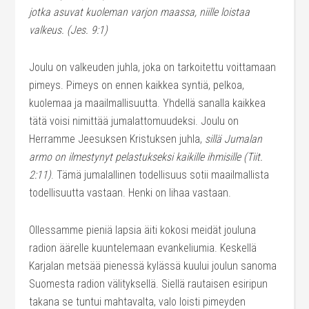
jotka asuvat kuoleman varjon maassa, niille loistaa
valkeus. (Jes. 9:1)
Joulu on valkeuden juhla, joka on tarkoitettu voittamaan
pimeys. Pimeys on ennen kaikkea syntiä, pelkoa,
kuolemaa ja maailmallisuutta. Yhdellä sanalla kaikkea
tätä voisi nimittää jumalattomuudeksi. Joulu on
Herramme Jeesuksen Kristuksen juhla,
sillä Jumalan
armo on ilmestynyt pelastukseksi kaikille ihmisille
(Tiit.
2:11)
. Tämä jumalallinen todellisuus sotii maailmallista
todellisuutta vastaan. Henki on lihaa vastaan.
Ollessamme pieniä lapsia äiti kokosi meidät jouluna
radion äärelle kuuntelemaan evankeliumia. Keskellä
Karjalan metsää pienessä kylässä kuului joulun sanoma
Suomesta radion välityksellä. Siellä rautaisen esiripun
takana se tuntui mahtavalta, valo loisti pimeyden