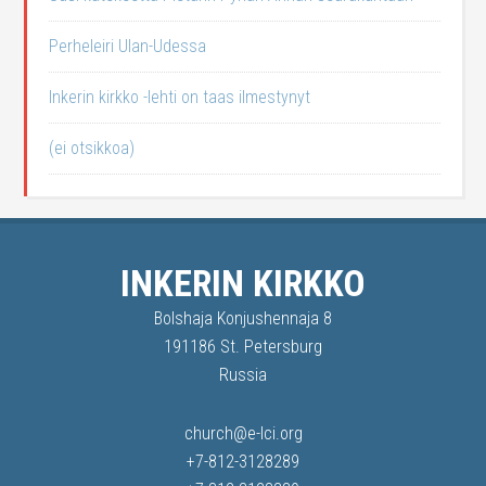
Perheleiri Ulan-Udessa
Inkerin kirkko -lehti on taas ilmestynyt
(ei otsikkoa)
INKERIN KIRKKO
Bolshaja Konjushennaja 8
191186 St. Petersburg
Russia
church@e-lci.org
+7-812-3128289