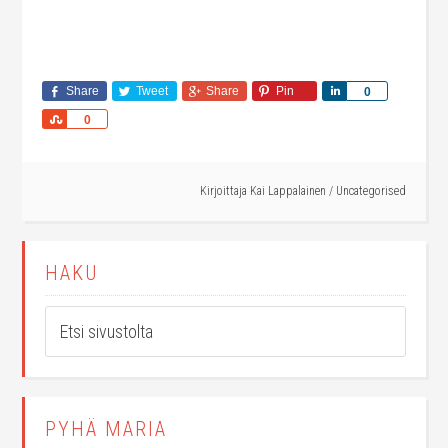
Share
Tweet
Share
Pin
Share
0
Share
0
Kirjoittaja
Kai Lappalainen
/
Uncategorised
HAKU
PYHÄ MARIA