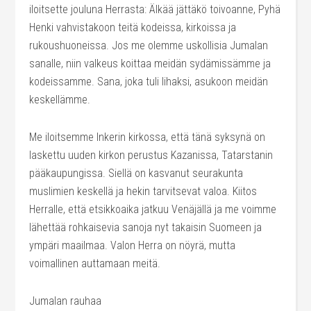
iloitsette jouluna Herrasta: Älkää jättäkö toivoanne, Pyhä
Henki vahvistakoon teitä kodeissa, kirkoissa ja
rukoushuoneissa. Jos me olemme uskollisia Jumalan
sanalle, niin valkeus koittaa meidän sydämissämme ja
kodeissamme. Sana, joka tuli lihaksi, asukoon meidän
keskellämme.
Me iloitsemme Inkerin kirkossa, että tänä syksynä on
laskettu uuden kirkon perustus Kazanissa, Tatarstanin
pääkaupungissa. Siellä on kasvanut seurakunta
muslimien keskellä ja hekin tarvitsevat valoa. Kiitos
Herralle, että etsikkoaika jatkuu Venäjällä ja me voimme
lähettää rohkaisevia sanoja nyt takaisin Suomeen ja
ympäri maailmaa. Valon Herra on nöyrä, mutta
voimallinen auttamaan meitä.
Jumalan rauhaa