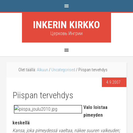
INKERIN KIRKKO
Церковь Ингрии
Olet täällä:
Alkuun
/
Uncategorised
/
Piispan tervehdys
4.9.2007
Piispan tervehdys
Valo loistaa
pimeyden
keskellä
Kansa, joka pimeydessä vaeltaa, näkee suuren valkeuden;