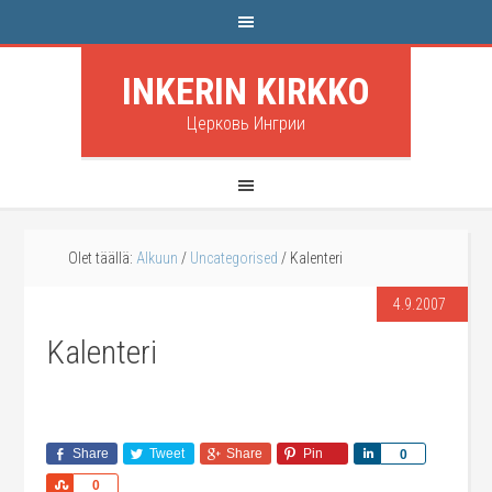
INKERIN KIRKKO
Церковь Ингрии
Olet täällä:
Alkuun
/
Uncategorised
/
Kalenteri
4.9.2007
Kalenteri
Share
Tweet
Share
Pin
Share
0
Share
0