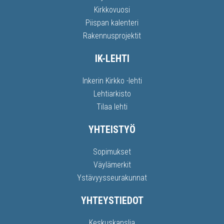
Kirkkovuosi
Piispan kalenteri
Rakennusprojektit
IK-LEHTI
Inkerin Kirkko -lehti
Lehtiarkisto
Tilaa lehti
YHTEISTYÖ
Sopimukset
Väylämerkit
Ystävyysseurakunnat
YHTEYSTIEDOT
Keskuskanslia