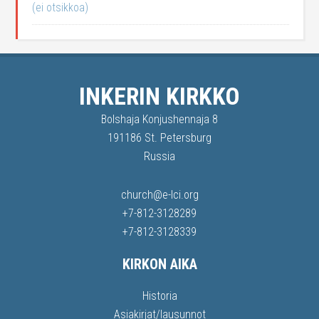
(ei otsikkoa)
INKERIN KIRKKO
Bolshaja Konjushennaja 8
191186 St. Petersburg
Russia
church@e-lci.org
+7-812-3128289
+7-812-3128339
KIRKON AIKA
Historia
Asiakirjat/lausunnot