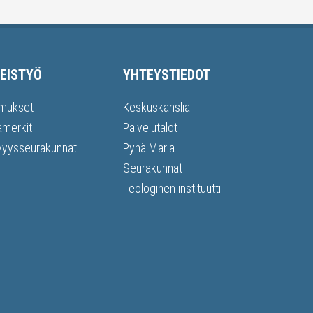
EISTYÖ
YHTEYSTIEDOT
mukset
Keskuskanslia
ämerkit
Palvelutalot
vyysseurakunnat
Pyhä Maria
Seurakunnat
Teologinen instituutti