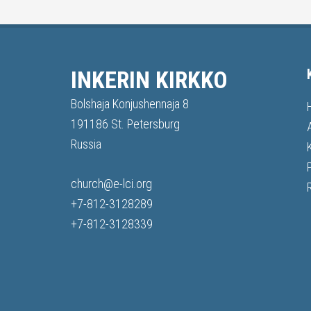
INKERIN KIRKKO
Bolshaja Konjushennaja 8
191186 St. Petersburg
Russia
church@e-lci.org
+7-812-3128289
+7-812-3128339