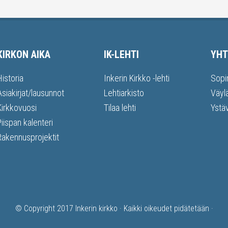
KIRKON AIKA
IK-LEHTI
YHT
Historia
Inkerin Kirkko -lehti
Sopi
Asiakirjat/lausunnot
Lehtiarkisto
Väyl
Kirkkovuosi
Tilaa lehti
Ystä
Piispan kalenteri
Rakennusprojektit
© Copyright 2017
Inkerin kirkko
· Kaikki oikeudet pidätetään ·