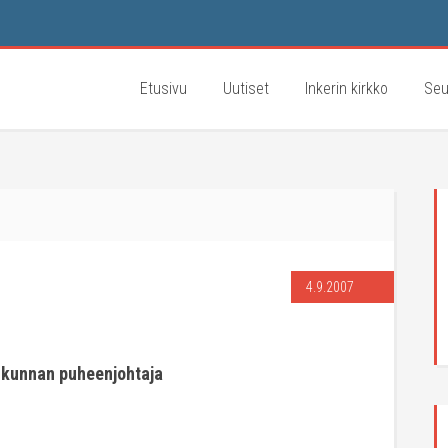
Etusivu
Uutiset
Inkerin kirkko
Seu
4.9.2007
ikunnan puheenjohtaja