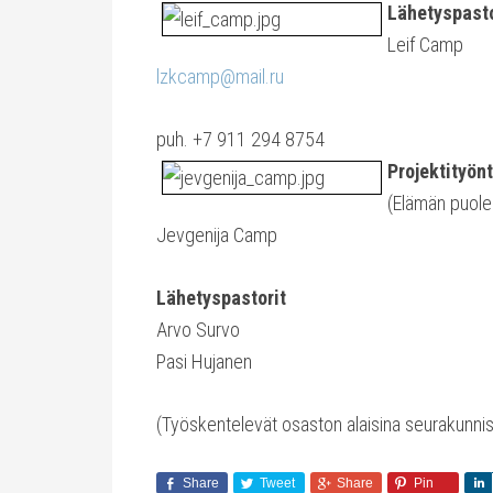
Lähetyspasto
Leif Camp
lzkcamp@mail.ru
puh. +7 911 294 8754
Projektityönt
(Elämän puoles
Jevgenija Camp
Lähetyspastorit
Arvo Survo
Pasi Hujanen
(Työskentelevät osaston alaisina seurakunni
Share
Tweet
Share
Pin