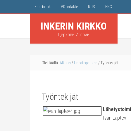
Facebook
VKontakte
RUS
ENG
INKERIN KIRKKO
Церковь Ингрии
Olet täällä:
Alkuun
/
Uncategorised
/
Työntekijät
Työntekijät
Lähetystoim
Ivan Laptev