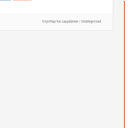
Kirjoittaja
Kai Lappalainen
/
Uncategorised