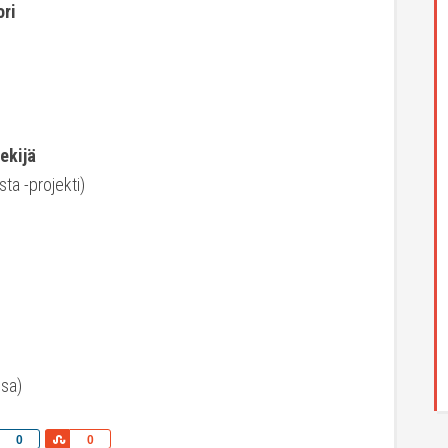
ri
ekijä
ta -projekti)
ssa)
Share
Share
0
0