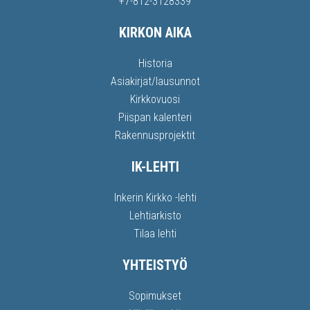
+7-812-3128339
KIRKON AIKA
Historia
Asiakirjat/lausunnot
Kirkkovuosi
Piispan kalenteri
Rakennusprojektit
IK-LEHTI
Inkerin Kirkko -lehti
Lehtiarkisto
Tilaa lehti
YHTEISTYÖ
Sopimukset