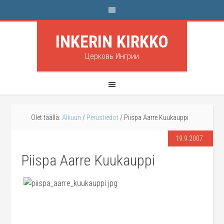
INKERIN KIRKKO
Церковь Ингрии
Olet täällä:
Alkuun
/
Perustiedot
/
Piispa Aarre Kuukauppi
19.9.2007
Piispa Aarre Kuukauppi