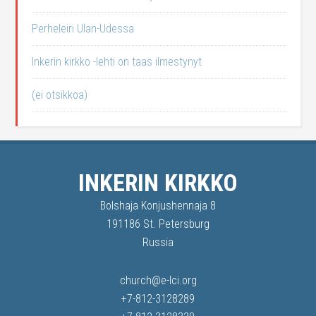
Perheleiri Ulan-Udessa
Inkerin kirkko -lehti on taas ilmestynyt
(ei otsikkoa)
INKERIN KIRKKO
Bolshaja Konjushennaja 8
191186 St. Petersburg
Russia
church@e-lci.org
+7-812-3128289