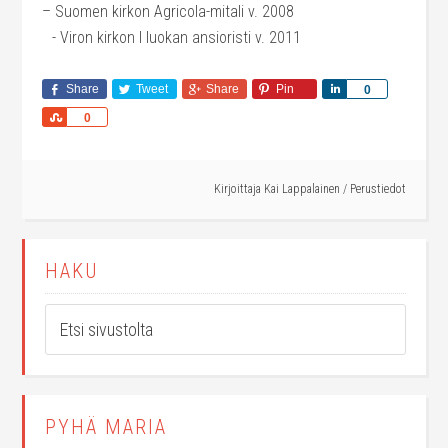
– Suomen kirkon Agricola-mitali v. 2008
- Viron kirkon I luokan ansioristi v. 2011
Share
Tweet
Share
Pin
Share
0
Share
0
Kirjoittaja
Kai Lappalainen
/
Perustiedot
HAKU
PYHÄ MARIA