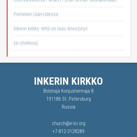
Perheleiri Ulan-Udessa
Inkerin kirkko -lehti on taas ilmestynyt
(ei otsikkoa)
INKERIN KIRKKO
Bolshaja Konjushennaja 8
191186 St. Petersburg
Russia
church@e-lci.org
+7-812-3128289