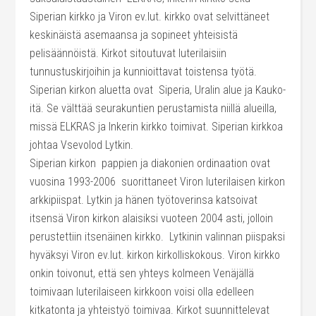
Siperian kirkko ja Viron ev.lut. kirkko ovat selvittäneet
keskinäistä asemaansa ja sopineet yhteisistä
pelisäännöistä. Kirkot sitoutuvat luterilaisiin
tunnustuskirjoihin ja kunnioittavat toistensa työtä.
Siperian kirkon aluetta ovat Siperia, Uralin alue ja Kauko-
itä. Se välttää seurakuntien perustamista niillä alueilla,
missä ELKRAS ja Inkerin kirkko toimivat. Siperian kirkkoa
johtaa Vsevolod Lytkin.
Siperian kirkon pappien ja diakonien ordinaation ovat
vuosina 1993-2006 suorittaneet Viron luterilaisen kirkon
arkkipiispat. Lytkin ja hänen työtoverinsa katsoivat
itsensä Viron kirkon alaisiksi vuoteen 2004 asti, jolloin
perustettiin itsenäinen kirkko. Lytkinin valinnan piispaksi
hyväksyi Viron ev.lut. kirkon kirkolliskokous. Viron kirkko
onkin toivonut, että sen yhteys kolmeen Venäjällä
toimivaan luterilaiseen kirkkoon voisi olla edelleen
kitkatonta ja yhteistyö toimivaa. Kirkot suunnittelevat