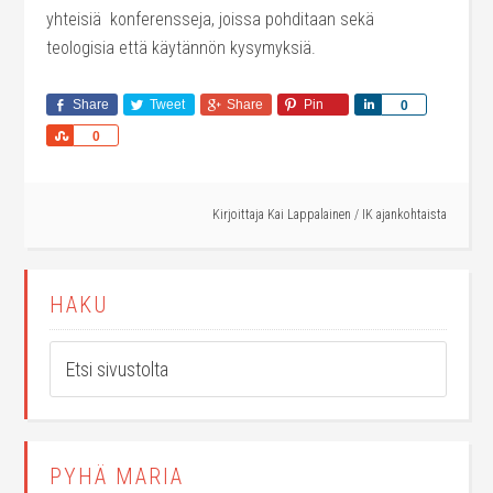
yhteisiä konferensseja, joissa pohditaan sekä
teologisia että käytännön kysymyksiä.
Share
Tweet
Share
Pin
Share
0
Share
0
Kirjoittaja
Kai Lappalainen
/
IK ajankohtaista
HAKU
PYHÄ MARIA