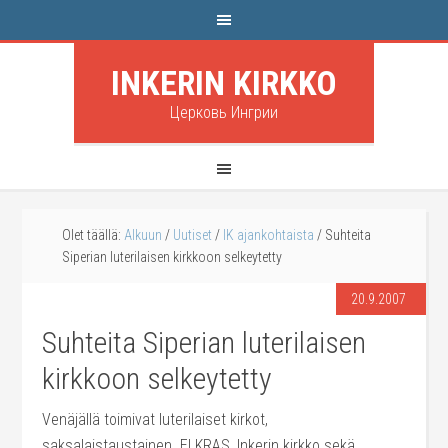
INKERIN KIRKKO
Церковь Ингрии
Olet täällä:
Alkuun
/
Uutiset
/
IK ajankohtaista
/
Suhteita
Siperian luterilaisen kirkkoon selkeytetty
20.9.2007
Suhteita Siperian luterilaisen
kirkkoon selkeytetty
Venäjällä toimivat luterilaiset kirkot,
saksalaistaustainen ELKRAS, Inkerin kirkko sekä