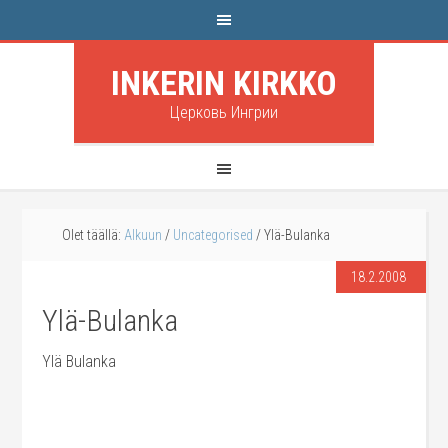
INKERIN KIRKKO
Церковь Ингрии
Olet täällä:
Alkuun
/
Uncategorised
/
Ylä-Bulanka
18.2.2008
Ylä-Bulanka
Ylä Bulanka