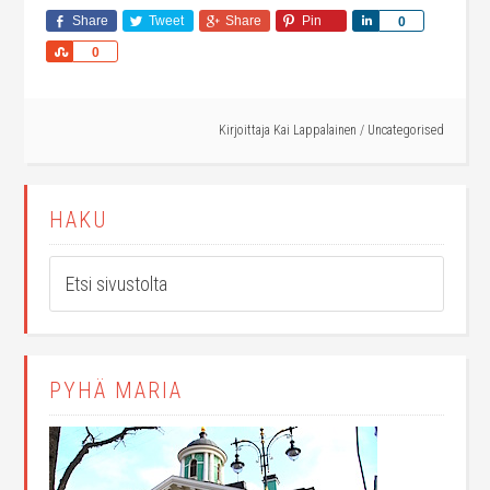
Share
Tweet
Share
Pin
Share
0
Share
0
Kirjoittaja
Kai Lappalainen
/
Uncategorised
HAKU
PYHÄ MARIA