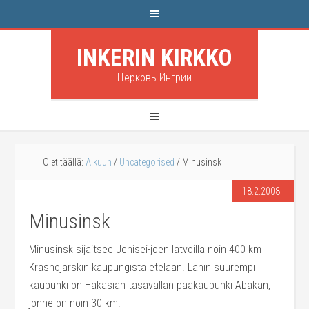
INKERIN KIRKKO
Церковь Ингрии
Olet täällä:
Alkuun
/
Uncategorised
/
Minusinsk
18.2.2008
Minusinsk
Minusinsk sijaitsee Jenisei-joen latvoilla noin
400 km
Krasnojarskin kaupungista etelään. Lähin suurempi
kaupunki on Hakasian tasavallan pääkaupunki Abakan,
jonne on noin
30 km
.