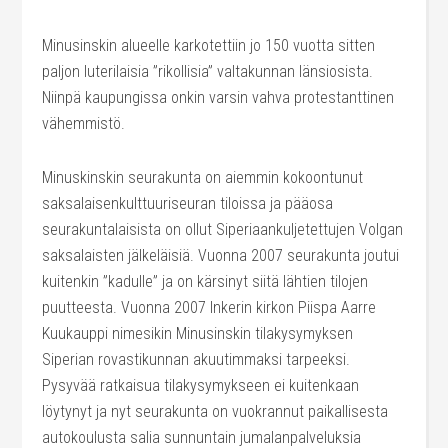
Minusinskin alueelle karkotettiin jo 150 vuotta sitten
paljon luterilaisia ”rikollisia” valtakunnan länsiosista.
Niinpä kaupungissa onkin varsin vahva protestanttinen
vähemmistö.
Minuskinskin seurakunta on aiemmin kokoontunut
saksalaisenkulttuuriseuran tiloissa ja pääosa
seurakuntalaisista on ollut Siperiaankuljetettujen Volgan
saksalaisten jälkeläisiä.
Vuonna 2007 seurakunta joutui
kuitenkin ”kadulle” ja on kärsinyt siitä lähtien tilojen
puutteesta. Vuonna 2007 Inkerin kirkon Piispa Aarre
Kuukauppi nimesikin Minusinskin tilakysymyksen
Siperian rovastikunnan akuutimmaksi tarpeeksi.
Pysyvää ratkaisua tilakysymykseen ei kuitenkaan
löytynyt ja nyt seurakunta on vuokrannut paikallisesta
autokoulusta salia sunnuntain jumalanpalveluksia