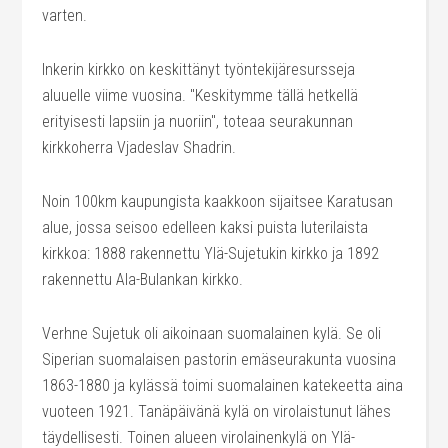
varten.
Inkerin kirkko on keskittänyt työntekijäresursseja
aluuelle viime vuosina. "Keskitymme tällä hetkellä
erityisesti lapsiin ja nuoriin", toteaa seurakunnan
kirkkoherra Vjadeslav Shadrin.
Noin
100km
kaupungista kaakkoon sijaitsee Karatusan
alue, jossa seisoo edelleen kaksi puista luterilaista
kirkkoa: 1888 rakennettu Ylä-Sujetukin kirkko ja 1892
rakennettu Ala-Bulankan kirkko.
Verhne Sujetuk oli aikoinaan suomalainen kylä. Se oli
Siperian suomalaisen pastorin emäseurakunta vuosina
1863-1880 ja kylässä toimi suomalainen katekeetta aina
vuoteen 1921. Tanäpäivänä kylä on virolaistunut lähes
täydellisesti. Toinen alueen virolainenkylä on Ylä-