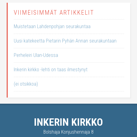
VIIMEISIMMÄT ARTIKKELIT
Muistetaan Lahdenpohjan seurakuntaa
Uusi katekeetta Pietarin Pyhän Annan seurakuntaan
Perheleiri Ulan-Udessa
Inkerin kirkko -lehti on taas ilmestynyt
(ei otsikkoa)
INKERIN KIRKKO
Bolshaja Konjushennaja 8