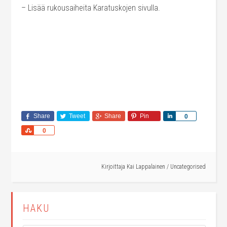
– Lisää rukousaiheita Karatuskojen sivulla.
Share
Tweet
Share
Pin
Share
0
Share
0
Kirjoittaja
Kai Lappalainen
/
Uncategorised
HAKU