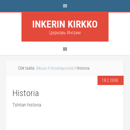
INKERIN KIRKKO
Церковь Ингрии
Olet täällä:
Alkuun
/
Uncategorised
/
Historia
18.2.2008
Historia
Tshitan historia