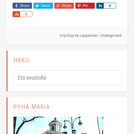
Share
Tweet
Share
Pin
Share
0
Share
0
Kirjoittaja
Kai Lappalainen
/
Uncategorised
HAKU
PYHÄ MARIA