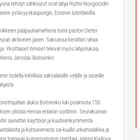
työnä tehdyt sähköurut ovat lahja Nizhni Novgorodin
isen ystävyyskaupungin, Essenin luterilaisilta.
nkkeen pääpuuhamiehenä toimi pastori Dieter
ran aktiivinen jäsen. Saksassa kerättiin rahaa
. Yksittäiset ihmiset tekivät myös lahjoituksia,
herra Jaroslav Boitsenko.
e todella kiitollisia saksalaisille veljille ja sisarille
ahjasta.
önottojuhlan aluksi Boitsenko luki psalmista 150
ksen ylistää Herraa erilaisin soittimin. Seurakunnan
oitin siunattiin käyttöön ja kuutisenkymmentä
ntalaista ja kutsuvierasta sai kuulla urkumusiikkia ja
rina toimivan konservatorion opettaja Jelena Kurilova