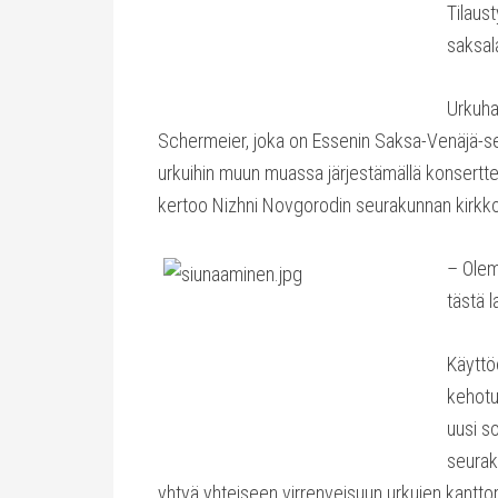
Tilaus
saksala
Urkuha
Schermeier, joka on Essenin Saksa-Venäjä-seu
urkuihin muun muassa järjestämällä konsertteja
kertoo Nizhni Novgorodin seurakunnan kirkko
– Olemm
tästä l
Käyttö
kehotu
uusi s
seuraku
yhtyä yhteiseen virrenveisuun urkujen kantto