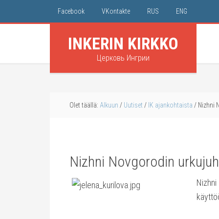
Facebook
VKontakte
RUS
ENG
INKERIN KIRKKO
Церковь Ингрии
Olet täällä:
Alkuun
/
Uutiset
/
IK ajankohtaista
/
Nizhni 
Nizhni Novgorodin urkujuh
Nizhni
käyttö