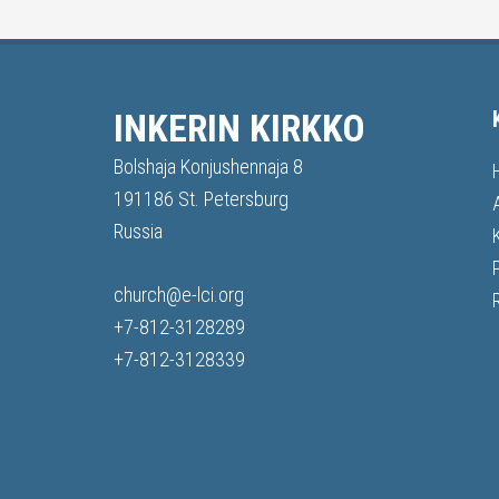
INKERIN KIRKKO
Bolshaja Konjushennaja 8
191186 St. Petersburg
Russia
church@e-lci.org
+7-812-3128289
+7-812-3128339