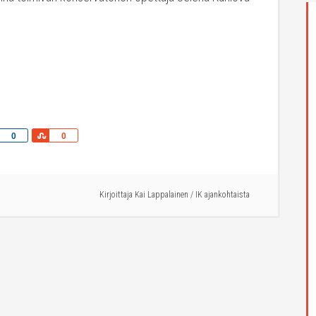
Share
Share
0
0
Kirjoittaja
Kai Lappalainen
/
IK ajankohtaista