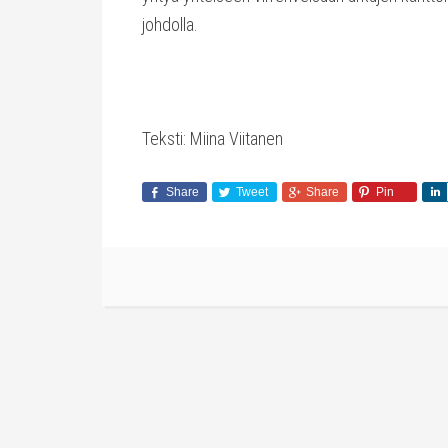
johdolla.
Teksti: Miina Viitanen
Share
Tweet
Share
Pin