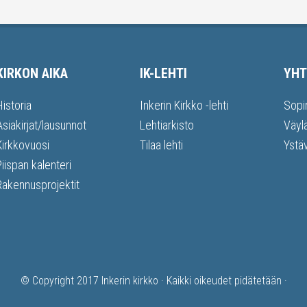
KIRKON AIKA
IK-LEHTI
YHT
Historia
Inkerin Kirkko -lehti
Sopi
Asiakirjat/lausunnot
Lehtiarkisto
Väyl
Kirkkovuosi
Tilaa lehti
Ystä
Piispan kalenteri
Rakennusprojektit
© Copyright 2017
Inkerin kirkko
· Kaikki oikeudet pidätetään ·