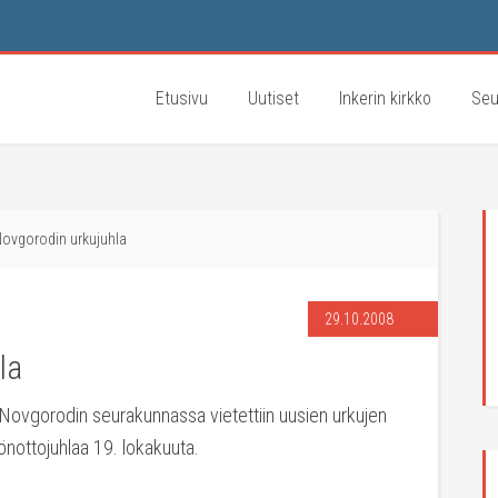
Etusivu
Uutiset
Inkerin kirkko
Seu
Novgorodin urkujuhla
29.10.2008
la
 Novgorodin seurakunnassa vietettiin uusien urkujen
önottojuhlaa 19. lokakuuta.