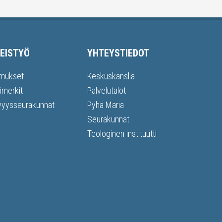
EISTYÖ
YHTEYSTIEDOT
mukset
Keskuskanslia
ämerkit
Palvelutalot
vyysseurakunnat
Pyhä Maria
Seurakunnat
Teologinen instituutti