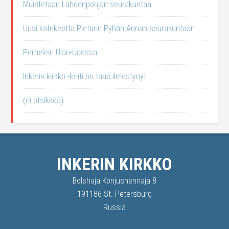
Muistetaan Lahdenpohjan seurakuntaa
Uusi katekeetta Pietarin Pyhän Annan seurakuntaan
Perheleiri Ulan-Udessa
Inkerin kirkko -lehti on taas ilmestynyt
(ei otsikkoa)
INKERIN KIRKKO
Bolshaja Konjushennaja 8
191186 St. Petersburg
Russia