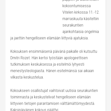
kokoontumisessa
Vitelen kirkossa 11.-12.
marraskuuta käsiteltiin
seurakuntien
ajankohtaisia ongelmia
ja jaettiin hengelliseen elämään liittyviä ajatuksia.
Kokouksen ensimmäisenä päivänä paikalle oli kutsuttu
Dmitri Rozet. Hän kertoi työstään apologeettisen
tutkimuksen keskuksessa ja esitelmöi lyhyesti
menestysteologiasta. Hänen esitelmänsä sai aikaan
vilkasta keskustelua.
Kokoukseen osallistujat vaihtoivat uutisia seurakuntien
toiminnasta ja keskustelivat hengelliseen elämään
liittyvien tietojen parantamisen välttämättömyydestä.
Kaksipäiväinen kokous päättyi