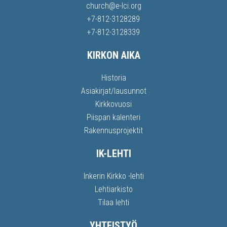
church@e-lci.org
+7-812-3128289
+7-812-3128339
KIRKON AIKA
Historia
Asiakirjat/lausunnot
Kirkkovuosi
Piispan kalenteri
Rakennusprojektit
IK-LEHTI
Inkerin Kirkko -lehti
Lehtiarkisto
Tilaa lehti
YHTEISTYÖ