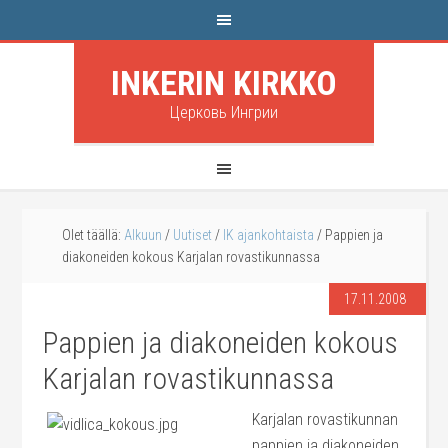
INKERIN KIRKKO
Церковь Ингрии
Olet täällä:
Alkuun
/
Uutiset
/
IK ajankohtaista
/
Pappien ja
diakoneiden kokous Karjalan rovastikunnassa
17.11.2008
Pappien ja diakoneiden kokous
Karjalan rovastikunnassa
Karjalan rovastikunnan
pappien ja diakoneiden