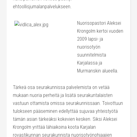
ehtoollisjumalanpalvelukseen.
Nuorisopastori Aleksei
Krongolm kertoi vuoden
2009 lapsi- ja
nuorisotyön
suunnitelmista
Karjalassa ja
Murmanskin alueella.
Tärkeä osa seurakunnissa palvelemista on vetää
mukaan nuoria perheitä ja lisätä seurakuntalaisten
vastuun ottamista omissa seurakunnissaan. Toivottuun
tulokseen pääseminen edellyttää sujuvaa yhteistyötä
tämän asian tärkeäksi kokevien kesken. Siksi Aleksei
Krongolm yrittää lähiaikoina koota Karjalan
rovastikunnan seurakunnista nuorisotyönohjaajien