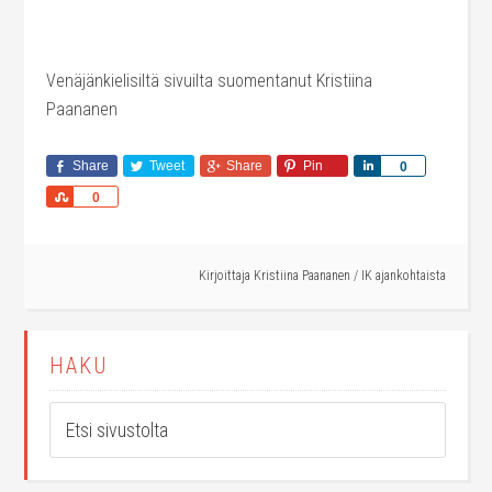
Venäjänkielisiltä sivuilta suomentanut Kristiina
Paananen
Share
Tweet
Share
Pin
Share
0
Share
0
Kirjoittaja
Kristiina Paananen
/
IK ajankohtaista
HAKU