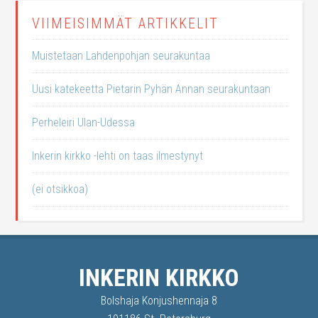
VIIMEISIMMÄT ARTIKKELIT
Muistetaan Lahdenpohjan seurakuntaa
Uusi katekeetta Pietarin Pyhän Annan seurakuntaan
Perheleiri Ulan-Udessa
Inkerin kirkko -lehti on taas ilmestynyt
(ei otsikkoa)
INKERIN KIRKKO
Bolshaja Konjushennaja 8