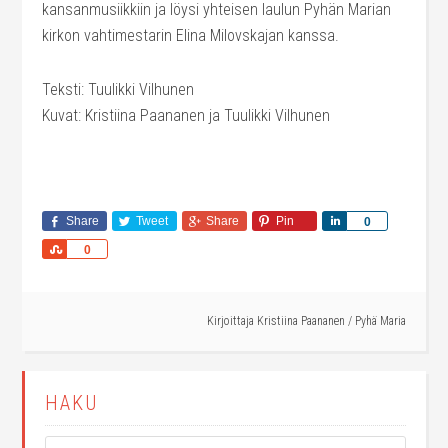
kansanmusiikkiin ja löysi yhteisen laulun Pyhän Marian
kirkon vahtimestarin Elina Milovskajan kanssa.
Teksti: Tuulikki Vilhunen
Kuvat: Kristiina Paananen ja Tuulikki Vilhunen
Share
Tweet
Share
Pin
Share
0
Share
0
Kirjoittaja
Kristiina Paananen
/
Pyhä Maria
HAKU