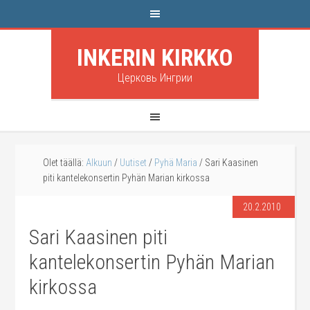
INKERIN KIRKKO
Церковь Ингрии
Olet täällä:
Alkuun
/
Uutiset
/
Pyhä Maria
/
Sari Kaasinen
piti kantelekonsertin Pyhän Marian kirkossa
20.2.2010
Sari Kaasinen piti
kantelekonsertin Pyhän Marian
kirkossa