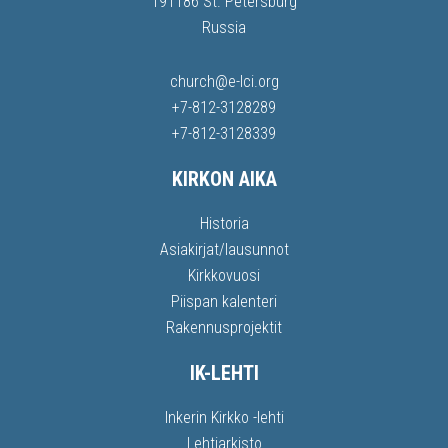
191186 St. Petersburg
Russia
church@e-lci.org
+7-812-3128289
+7-812-3128339
KIRKON AIKA
Historia
Asiakirjat/lausunnot
Kirkkovuosi
Piispan kalenteri
Rakennusprojektit
IK-LEHTI
Inkerin Kirkko -lehti
Lehtiarkisto