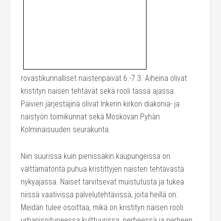
rovastikunnalliset naistenpäivät 6.-7.3. Aiheina olivat
kristityn naisen tehtävät sekä rooli tässä ajassa.
Päivien järjestäjinä olivat Inkerin kirkon diakonia- ja
naistyön toimikunnat sekä Moskovan Pyhän
Kolminaisuuden seurakunta.
Niin suurissa kuin pienissäkin kaupungeissa on
välttämätöntä puhua kristittyjen naisten tehtävästä
nykyajassa. Naiset tarvitsevat muistutusta ja tukea
niissä vaativissa palvelutehtävissä, joita heillä on.
Meidän tulee osoittaa, mikä on kristityn naisen rooli
urbanisoituneessa kulttuurissa, perheessä ja perheen