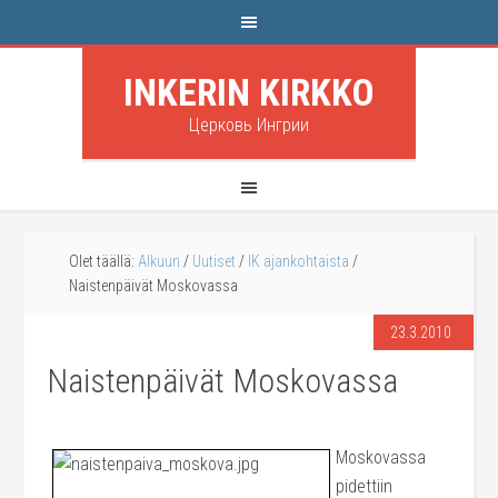
INKERIN KIRKKO
Церковь Ингрии
Olet täällä:
Alkuun
/
Uutiset
/
IK ajankohtaista
/
Naistenpäivät Moskovassa
23.3.2010
Naistenpäivät Moskovassa
Moskovassa
pidettiin