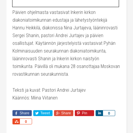
Päivien ohjelmasta vastasivat Inkerin kirkon
diakoniatoimikunnan edustaja ja lähetystyöntekijä
Hannu Heikkilä, diakonissa Nina Jurtajeva, lääninrovasti
Sergei Shanin, pastori Andrei Jurtajev ja päivien
osallistujat. Käytännön järjestelyistä vastasivat Pyhän
Kolminaisuuden seurakunnan diakoniatoimikunta,
lääninrovasti Shanin ja Inkerin kirkon naistyön
toimikunta. Päivillä oli mukana 28 osanottajaa Moskovan
rovastikunnan seurakunnista.
Teksti ja kuvat: Pastori Andrei Jurtajev
Käännös: Miina Viitanen
Share
Tweet
Share
Pin
Share
0
Share
0