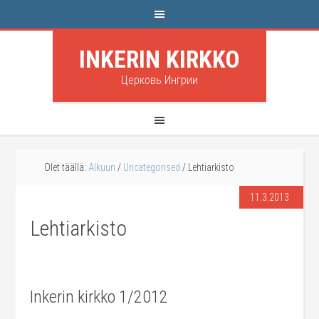
INKERIN KIRKKO
Церковь Ингрии
Olet täällä:
Alkuun
/
Uncategorised
/
Lehtiarkisto
11.3.2013
Lehtiarkisto
Inkerin kirkko 1/2012