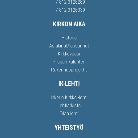
+7-812-3128289
+7-812-3128339
KIRKON AIKA
Historia
Asiakirjat/lausunnot
Kirkkovuosi
Piispan kalenteri
Rakennusprojektit
IK-LEHTI
Inkerin Kirkko -lehti
Lehtiarkisto
Tilaa lehti
YHTEISTYÖ