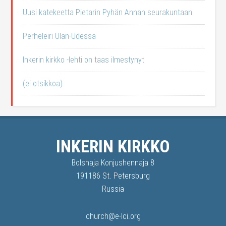
Uusi katekeetta Pietarin Pyhän Annan seurakuntaan
Perheleiri Ulan-Udessa
Inkerin kirkko -lehti on taas ilmestynyt
(ei otsikkoa)
INKERIN KIRKKO
Bolshaja Konjushennaja 8
191186 St. Petersburg
Russia
church@e-lci.org