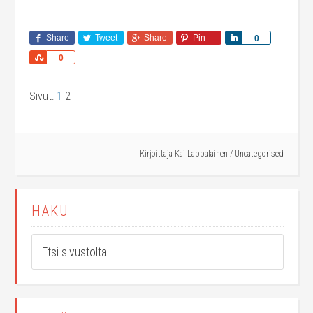
Share
Tweet
Share
Pin
Share
0
Share
0
Sivut:
1
2
Kirjoittaja
Kai Lappalainen
/
Uncategorised
HAKU