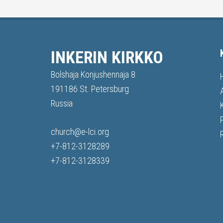
INKERIN KIRKKO
Bolshaja Konjushennaja 8
191186 St. Petersburg
Russia
church@e-lci.org
+7-812-3128289
+7-812-3128339