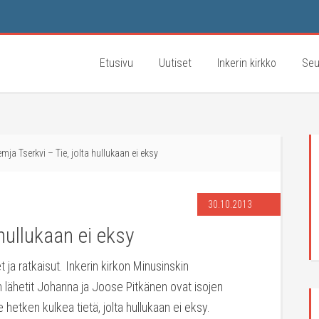
Etusivu
Uutiset
Inkerin kirkko
Seu
mja Tserkvi – Tie, jolta hullukaan ei eksy
30.10.2013
 hullukaan ei eksy
a ratkaisut. Inkerin kirkon Minusinskin
 lähetit Johanna ja Joose Pitkänen ovat isojen
tken kulkea tietä, jolta hullukaan ei eksy.