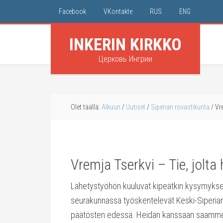
Facebook
VKontakte
RUS
ENG
INKERIN KIRKKO
Церковь Ингрии
Olet täällä:
Alkuun
/
Uutiset
/
Siperian rovastikunta
/
Vre
Vremja Tserkvi – Tie, jolta
Lähetystyöhön kuuluvat kipeätkin kysymykset j
seurakunnassa työskentelevät Keski-Siperian
päätösten edessä. Heidän kanssaan saamme he