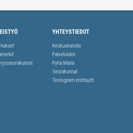
EISTYÖ
YHTEYSTIEDOT
mukset
Keskuskanslia
ämerkit
Palvelutalot
vyysseurakunnat
Pyhä Maria
Seurakunnat
Teologinen instituutti