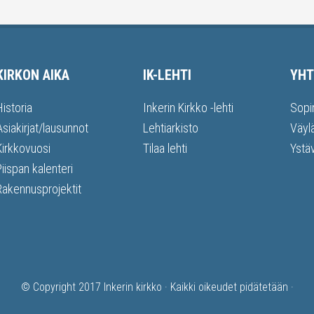
KIRKON AIKA
IK-LEHTI
YHT
Historia
Inkerin Kirkko -lehti
Sopi
Asiakirjat/lausunnot
Lehtiarkisto
Väyl
Kirkkovuosi
Tilaa lehti
Ystä
Piispan kalenteri
Rakennusprojektit
© Copyright 2017
Inkerin kirkko
· Kaikki oikeudet pidätetään ·