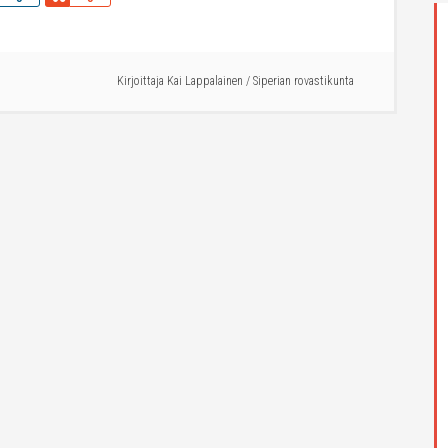
Kirjoittaja
Kai Lappalainen
/
Siperian rovastikunta