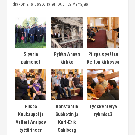
diakonia ja pastoria eri puolilta Venäjää.
Siperia
Pyhän Annan
Piispa opettaa
paimenet
kirkko
Kelton kirkossa
Piispa
Konstantin
Työskentelyä
Kuukauppi ja
Subbotin ja
ryhmissä
Valleri Antipov
Karl-Erik
tyttärineen
Sahlberg