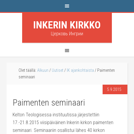
INKERIN KIRKKO
Церковь Ингрии
Olet täällä:
Alkuun
/
Uutiset
/
IK ajankohtaista
/
Paimenten
seminaari
5.9.2015
Paimenten seminaari
Kelton Teologisessa instituutissa järjestettiin
17.-21.8.2015 viisipäiväinen Inkerin kirkon paimenten
seminaari. Seminaariin osallistui lähes 40 kirkon