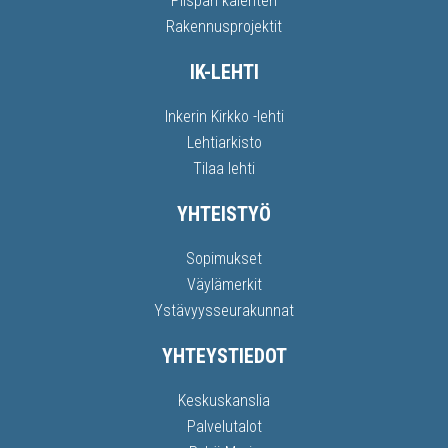
Piispan kalenteri
Rakennusprojektit
IK-LEHTI
Inkerin Kirkko -lehti
Lehtiarkisto
Tilaa lehti
YHTEISTYÖ
Sopimukset
Väylämerkit
Ystävyysseurakunnat
YHTEYSTIEDOT
Keskuskanslia
Palvelutalot