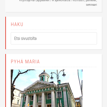
Kirjoittaja
Kai Lappalainen
/
IK ajankohtaista
/
instituutti
,
paimenet
,
seminaari
HAKU
PYHÄ MARIA