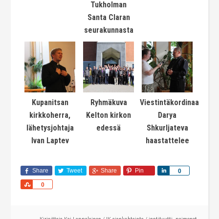
Tukholman
Santa Claran
seurakunnasta
Kupanitsan
Ryhmäkuva
Viestintäkordinaattori
kirkkoherra,
Kelton kirkon
Darya
lähetysjohtaja
edessä
Shkurljateva
Ivan Laptev
haastattelee
Share
Tweet
Share
Pin
Share
0
Share
0