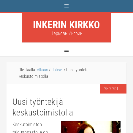
INKERIN KIRKKO
Церковь Ингрии
Olet täällä:
Alkuun
/
Uutiset
/
Uusi työntekijä
keskustoimistolla
25.2.2019
Uusi työntekijä
keskustoimistolla
Keskutoimiston
talousosastolla on