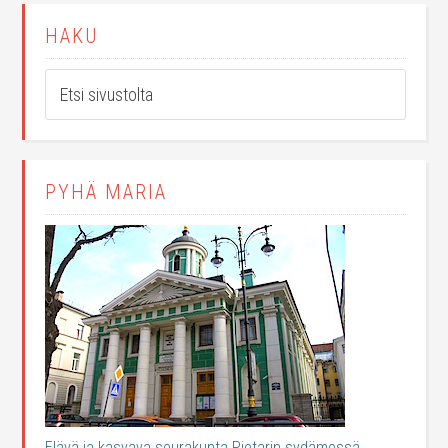
HAKU
PYHÄ MARIA
Elävä ja kasvava seurakunta Pietarin sydämessä.