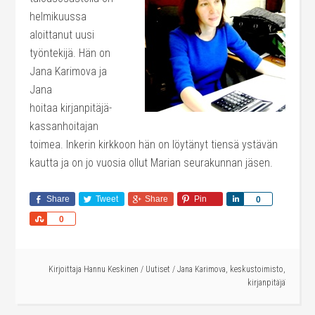
helmikuussa
aloittanut uusi
työntekijä. Hän on
Jana Karimova ja
Jana
hoitaa kirjanpitäjä-
kassanhoitajan
toimea. Inkerin kirkkoon hän on löytänyt tiensä ystävän
kautta ja on jo vuosia ollut Marian seurakunnan jäsen.
Share
Tweet
Share
Pin
Share
0
Share
0
Kirjoittaja
Hannu Keskinen
/
Uutiset
/
Jana Karimova
,
keskustoimisto
,
kirjanpitäjä