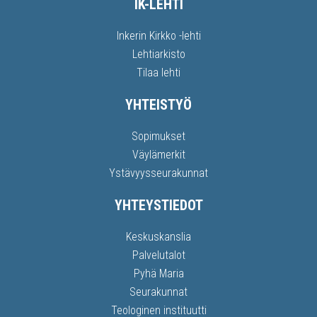
IK-LEHTI
Inkerin Kirkko -lehti
Lehtiarkisto
Tilaa lehti
YHTEISTYÖ
Sopimukset
Väylämerkit
Ystävyysseurakunnat
YHTEYSTIEDOT
Keskuskanslia
Palvelutalot
Pyhä Maria
Seurakunnat
Teologinen instituutti