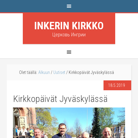
INKERIN KIRKKO
Церковь Ингрии
Olet täällä:
Alkuun
/
Uutiset
/
Kirkkopäivät Jyväskylässä
18.5.2019
Kirkkopäivät Jyväskylässä