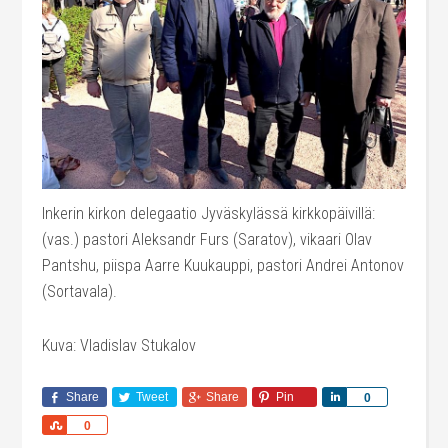
Inkerin kirkon delegaatio Jyväskylässä kirkkopäivillä:
(vas.) pastori Aleksandr Furs (Saratov), vikaari Olav
Pantshu, piispa Aarre Kuukauppi, pastori Andrei Antonov
(Sortavala).
Kuva: Vladislav Stukalov
Share
Tweet
Share
Pin
Share
0
Share
0