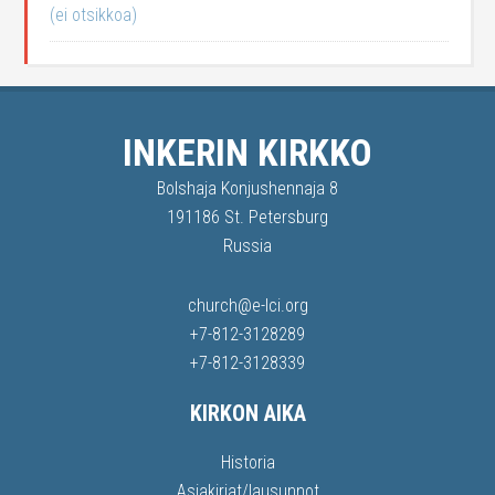
(ei otsikkoa)
INKERIN KIRKKO
Bolshaja Konjushennaja 8
191186 St. Petersburg
Russia
church@e-lci.org
+7-812-3128289
+7-812-3128339
KIRKON AIKA
Historia
Asiakirjat/lausunnot