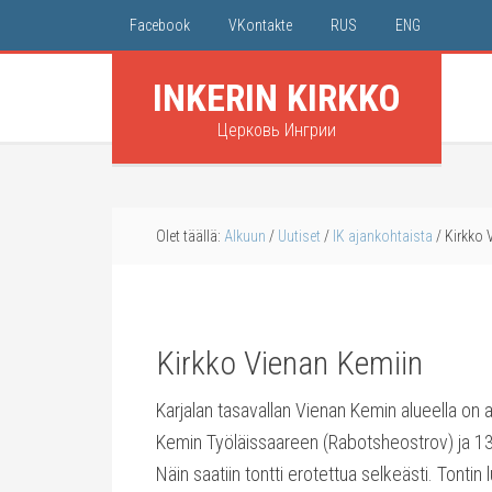
Facebook
VKontakte
RUS
ENG
INKERIN KIRKKO
Церковь Ингрии
Olet täällä:
Alkuun
/
Uutiset
/
IK ajankohtaista
/
Kirkko 
Kirkko Vienan Kemiin
Karjalan tasavallan Vienan Kemin alueella on
Kemin Työläissaareen (Rabotsheostrov) ja 13
Näin saatiin tontti erotettua selkeästi. Tontin