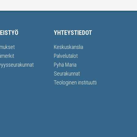
EISTYÖ
YHTEYSTIEDOT
mukset
Keskuskanslia
ämerkit
Palvelutalot
vyysseurakunnat
Pyhä Maria
Seurakunnat
Teologinen instituutti