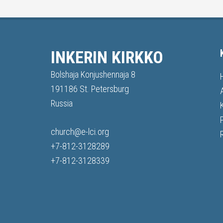
INKERIN KIRKKO
Bolshaja Konjushennaja 8
191186 St. Petersburg
Russia
church@e-lci.org
+7-812-3128289
+7-812-3128339