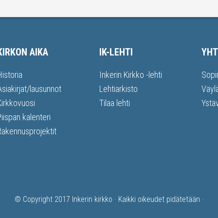
KIRKON AIKA
IK-LEHTI
YHT
Historia
Inkerin Kirkko -lehti
Sopi
Asiakirjat/lausunnot
Lehtiarkisto
Väyl
Kirkkovuosi
Tilaa lehti
Ystä
Piispan kalenteri
Rakennusprojektit
© Copyright 2017
Inkerin kirkko
· Kaikki oikeudet pidätetään ·