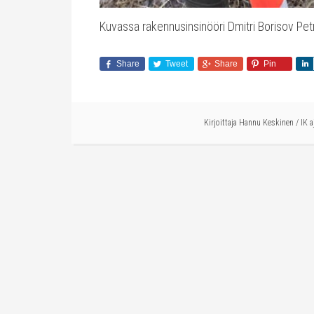
Kuvassa rakennusinsinööri Dmitri Borisov Pet
Share
Tweet
Share
Pin
Kirjoittaja
Hannu Keskinen
/
IK 