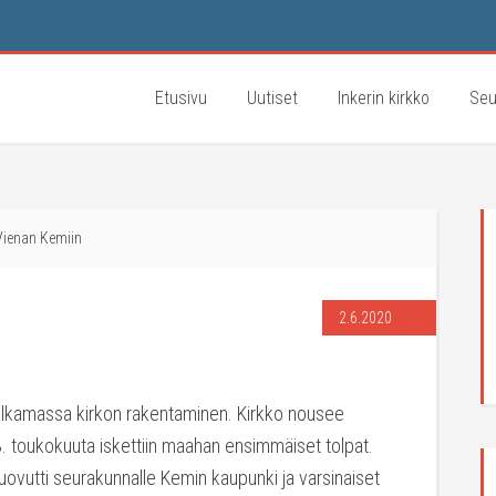
Etusivu
Uutiset
Inkerin kirkko
Seu
Vienan Kemiin
2.6.2020
 alkamassa kirkon rakentaminen. Kirkko nousee
. toukokuuta iskettiin maahan ensimmäiset tolpat.
 luovutti seurakunnalle Kemin kaupunki ja varsinaiset