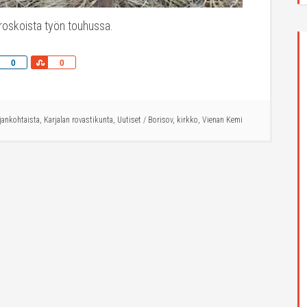
roskoista työn touhussa.
Share
Share
0
0
ajankohtaista
,
Karjalan rovastikunta
,
Uutiset
/
Borisov
,
kirkko
,
Vienan Kemi