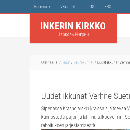
Facebook
VKontakte
RUS
ENG
INKERIN KIRKKO
Церковь Ингрии
Olet täällä:
Alkuun
/
Seurakunnat
/
Uudet ikkunat Verhne
Uudet ikkunat Verhne Suet
Siperiassa Krasnojarskin kraissa sijaitsevaa 
kunnostettu paljon ja lähinnä talkoovoimin. Se
rahoituksen järjestämisestä.