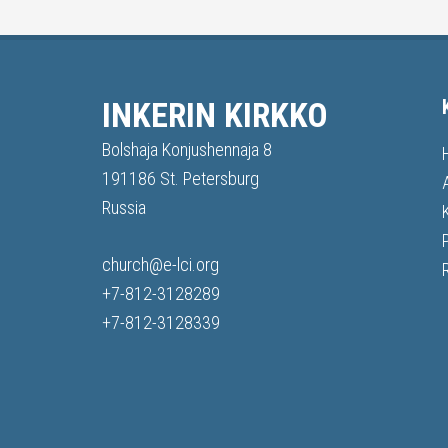
INKERIN KIRKKO
Bolshaja Konjushennaja 8
191186 St. Petersburg
Russia
church@e-lci.org
+7-812-3128289
+7-812-3128339