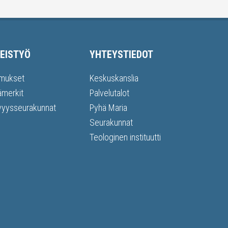
EISTYÖ
YHTEYSTIEDOT
mukset
Keskuskanslia
ämerkit
Palvelutalot
vyysseurakunnat
Pyhä Maria
Seurakunnat
Teologinen instituutti