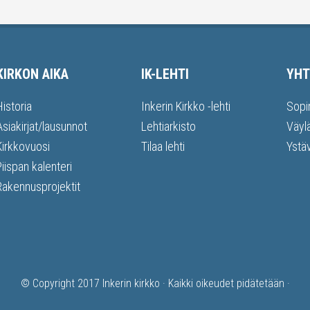
KIRKON AIKA
IK-LEHTI
YHT
Historia
Inkerin Kirkko -lehti
Sopi
Asiakirjat/lausunnot
Lehtiarkisto
Väyl
Kirkkovuosi
Tilaa lehti
Ystä
Piispan kalenteri
Rakennusprojektit
© Copyright 2017
Inkerin kirkko
· Kaikki oikeudet pidätetään ·