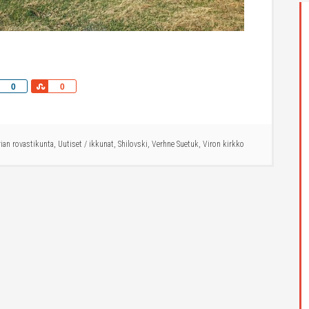
Share
Share
0
0
rian rovastikunta
,
Uutiset
/
ikkunat
,
Shilovski
,
Verhne Suetuk
,
Viron kirkko