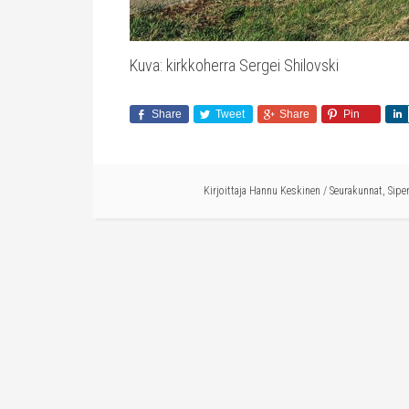
Kuva: kirkkoherra Sergei Shilovski
Share
Tweet
Share
Pin
Kirjoittaja
Hannu Keskinen
/
Seurakunnat
,
Sipe