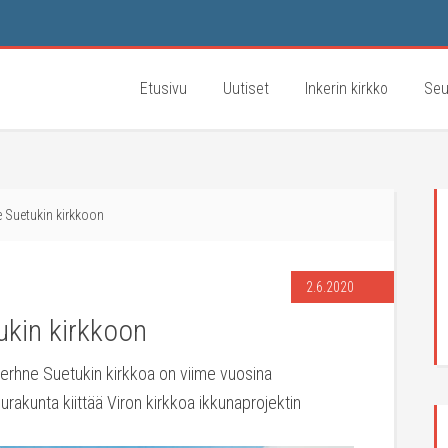
Etusivu
Uutiset
Inkerin kirkko
Seu
 Suetukin kirkkoon
2.6.2020
ukin kirkkoon
Verhne Suetukin kirkkoa on viime vuosina
urakunta kiittää Viron kirkkoa ikkunaprojektin