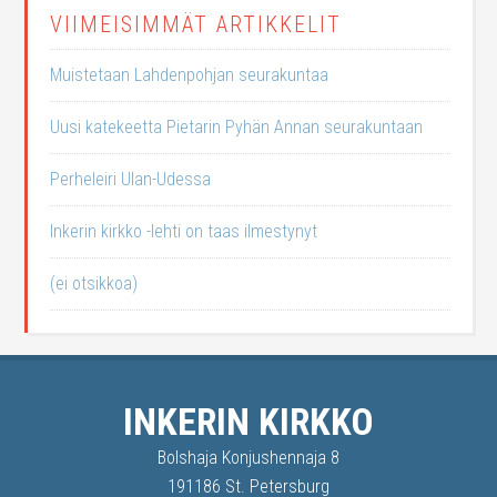
VIIMEISIMMÄT ARTIKKELIT
Muistetaan Lahdenpohjan seurakuntaa
Uusi katekeetta Pietarin Pyhän Annan seurakuntaan
Perheleiri Ulan-Udessa
Inkerin kirkko -lehti on taas ilmestynyt
(ei otsikkoa)
INKERIN KIRKKO
Bolshaja Konjushennaja 8
191186 St. Petersburg