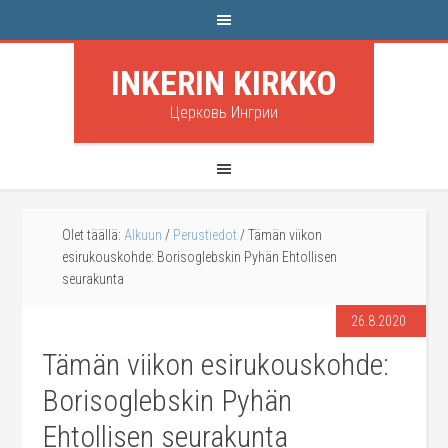
INKERIN KIRKKO
Церковь Ингрии
Olet täällä:
Alkuun
/
Perustiedot
/
Tämän viikon
esirukouskohde: Borisoglebskin Pyhän Ehtollisen
seurakunta
26.8.2020
Tämän viikon esirukouskohde:
Borisoglebskin Pyhän
Ehtollisen seurakunta