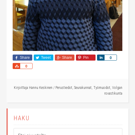
Share
Tweet
Share
Pin
Share
0
Share
0
Kirjoittaja
Hannu Keskinen
/
Perustiedot
,
Seurakunnat
,
Työmuodot
,
Volgan
rovastikunta
HAKU