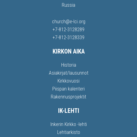
Russia
church@e-lci.org
+7-812-3128289
+7-812-3128339
KIRKON AIKA
Historia
Asiakirjat/lausunnot
Kirkkovuosi
Piispan kalenteri
Rakennusprojektit
IK-LEHTI
Inkerin Kirkko -lehti
Lehtiarkisto