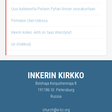
Uusi katekeetta Pietarin Pyhän Annan seurakuntaan
Perheleiri Ulan-Udessa
Inkerin kirkko -lehti on taas ilmestynyt
(ei otsikkoa)
INKERIN KIRKKO
Bolshaja Konjushennaja 8
191186 St. Petersburg
Russia
church@e-lci.org