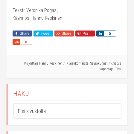
Teksti: Veronika Pogasij
Käännös: Hannu Keskinen
Share
Tweet
Share
Pin
Share
0
Share
0
Kirjoittaja
Hannu Keskinen
/
IK ajankohtaista
,
Seurakunnat
/
Kristus
Vapahtaja
,
Tver
HAKU