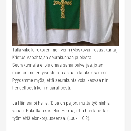
Tällä viikolla rukoilemme Tverin (Moskovan rovastikunta)
Kristus Vapahtajan seurakunnan puolesta.
Seurakunnalla ei ole omaa sananpalvelijaa, joten
muistamme erityisesti tätä asiaa rukouksissamme.
Pyydämme myös, että seurakunta voisi kasvaa niin
hengellisesti kuin määrällisesti.
Ja Hän sanoi heille: ”Eloa on paljon, mutta työmiehiä
vähän. Rukoilkaa siis elon Herraa, että hän lähettäisi
työmiehiä elonkorjuuseensa. (Luuk. 10:2).