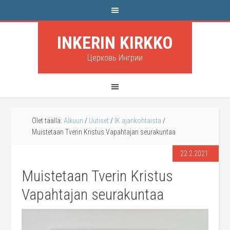
INKERIN KIRKKO
Церковь Ингрии
Olet täällä:
Alkuun
/
Uutiset
/
IK ajankohtaista
/
Muistetaan Tverin Kristus Vapahtajan seurakuntaa
22.2.2021
Muistetaan Tverin Kristus
Vapahtajan seurakuntaa