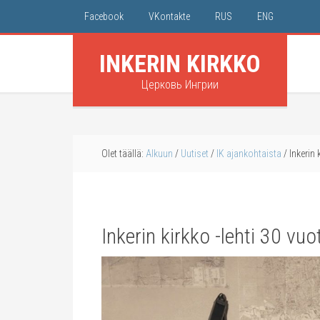
Facebook
VKontakte
RUS
ENG
INKERIN KIRKKO
Церковь Ингрии
Olet täällä:
Alkuun
/
Uutiset
/
IK ajankohtaista
/
Inkerin 
Inkerin kirkko -lehti 30 vuo