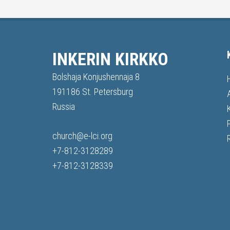
INKERIN KIRKKO
Bolshaja Konjushennaja 8
191186 St. Petersburg
Russia
church@e-lci.org
+7-812-3128289
+7-812-3128339