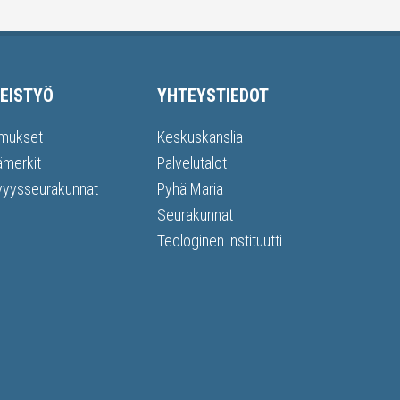
EISTYÖ
YHTEYSTIEDOT
mukset
Keskuskanslia
ämerkit
Palvelutalot
vyysseurakunnat
Pyhä Maria
Seurakunnat
Teologinen instituutti