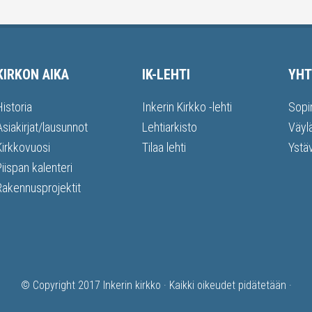
KIRKON AIKA
IK-LEHTI
YHT
Historia
Inkerin Kirkko -lehti
Sopi
Asiakirjat/lausunnot
Lehtiarkisto
Väyl
Kirkkovuosi
Tilaa lehti
Ystä
Piispan kalenteri
Rakennusprojektit
© Copyright 2017
Inkerin kirkko
· Kaikki oikeudet pidätetään ·