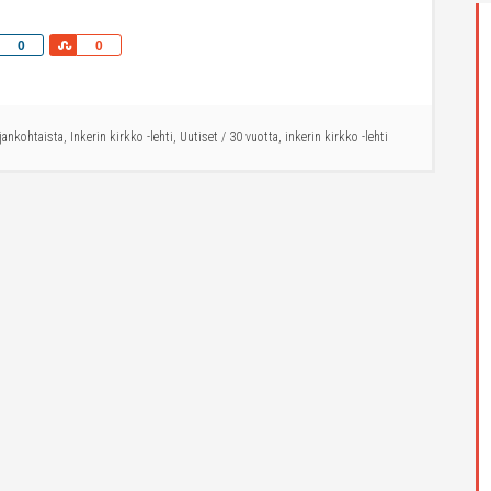
Share
Share
0
0
ajankohtaista
,
Inkerin kirkko -lehti
,
Uutiset
/
30 vuotta
,
inkerin kirkko -lehti