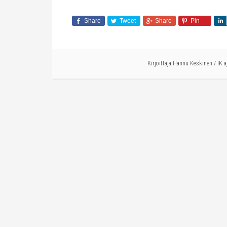
Share
Tweet
Share
Pin
Kirjoittaja
Hannu Keskinen
/
IK 