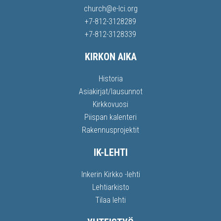
church@e-lci.org
+7-812-3128289
+7-812-3128339
KIRKON AIKA
Historia
Asiakirjat/lausunnot
Kirkkovuosi
Piispan kalenteri
Rakennusprojektit
IK-LEHTI
Inkerin Kirkko -lehti
Lehtiarkisto
Tilaa lehti