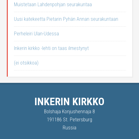
Muistetaan Lahdenpohjan seurakuntaa
Uusi katekeetta Pietarin Pyhän Annan seurakuntaan
Perheleiri Ulan-Udessa
Inkerin kirkko -lehti on taas ilmestynyt
(ei otsikkoa)
INKERIN KIRKKO
Bolshaja Konjushennaja 8
191186 St. Petersburg
Russia