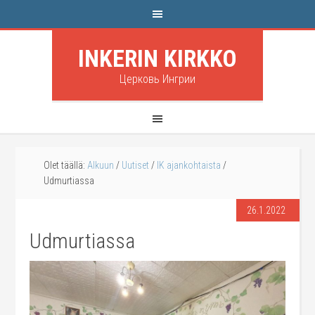
INKERIN KIRKKO
Церковь Ингрии
Olet täällä:
Alkuun
/
Uutiset
/
IK ajankohtaista
/
Udmurtiassa
26.1.2022
Udmurtiassa