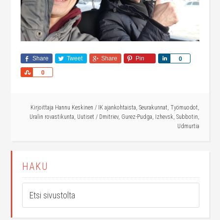
Share
Tweet
Share
Pin
Share
0
Share
0
Kirjoittaja
Hannu Keskinen
/
IK ajankohtaista
,
Seurakunnat
,
Työmuodot
,
Uralin rovastikunta
,
Uutiset
/
Dmitriev
,
Gurez-Pudga
,
Izhevsk
,
Subbotin
,
Udmurtia
HAKU