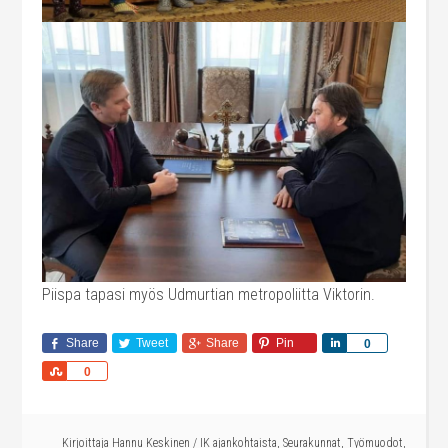
Piispa tapasi myös Udmurtian metropoliitta Viktorin.
Share
Tweet
Share
Pin
Share
0
Share
0
Kirjoittaja
Hannu Keskinen
/
IK ajankohtaista
,
Seurakunnat
,
Työmuodot
,