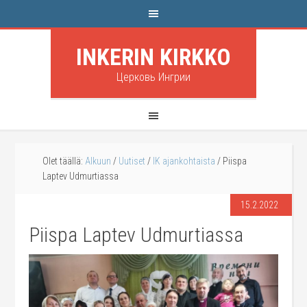
INKERIN KIRKKO
Церковь Ингрии
Olet täällä:
Alkuun
/
Uutiset
/
IK ajankohtaista
/
Piispa
Laptev Udmurtiassa
15.2.2022
Piispa Laptev Udmurtiassa