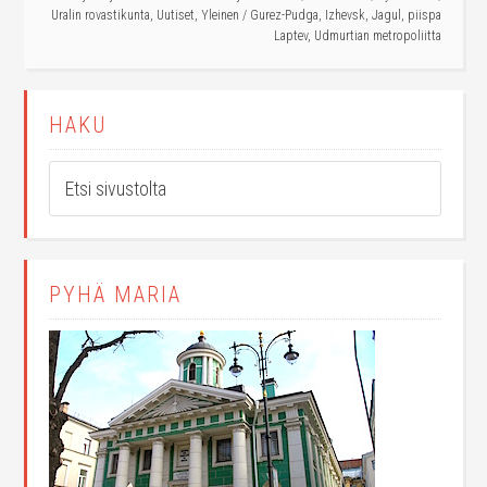
Uralin rovastikunta
,
Uutiset
,
Yleinen
/
Gurez-Pudga
,
Izhevsk
,
Jagul
,
piispa
Laptev
,
Udmurtian metropoliitta
HAKU
PYHÄ MARIA