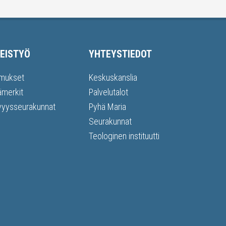
EISTYÖ
YHTEYSTIEDOT
mukset
Keskuskanslia
ämerkit
Palvelutalot
vyysseurakunnat
Pyhä Maria
Seurakunnat
Teologinen instituutti