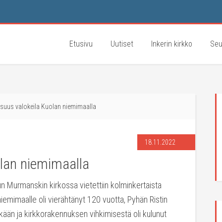
Etusivu
Uutiset
Inkerin kirkko
Seu
isuus valokeila Kuolan niemimaalla
18.11.2022
olan niemimaalla
 kun Murmanskin kirkossa vietettiin kolminkertaista
iemimaalle oli vierähtänyt 120 vuotta, Pyhän Ristin
ikään ja kirkkorakennuksen vihkimisestä oli kulunut