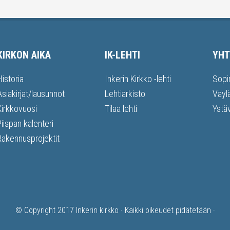
KIRKON AIKA
IK-LEHTI
YHT
Historia
Inkerin Kirkko -lehti
Sopi
Asiakirjat/lausunnot
Lehtiarkisto
Väyl
Kirkkovuosi
Tilaa lehti
Ystä
Piispan kalenteri
Rakennusprojektit
© Copyright 2017
Inkerin kirkko
· Kaikki oikeudet pidätetään ·