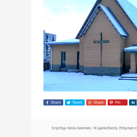
Share
Tweet
Share
Pin
Kirjoittaja
Hannu Keskinen
/
IK ajankohtaista
,
Pohjoinen r