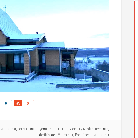
Share
Share
0
0
ovastikunta
,
Seurakunnat
,
Työmuodot
,
Uutiset
,
Yleinen
/
Kuolan niemimaa
,
luterilaisuus
,
Murmansk
,
Pohjoinen rovastikunta