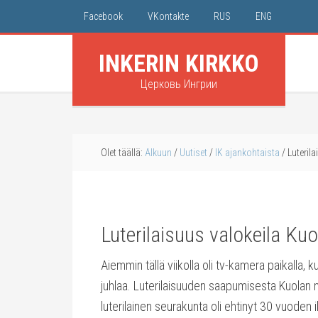
Facebook
VKontakte
RUS
ENG
INKERIN KIRKKO
Церковь Ингрии
Olet täällä:
Alkuun
/
Uutiset
/
IK ajankohtaista
/
Luterila
Luterilaisuus valokeila Ku
Aiemmin tällä viikolla oli tv-kamera paikalla,
juhlaa. Luterilaisuuden saapumisesta Kuolan n
luterilainen seurakunta oli ehtinyt 30 vuoden 