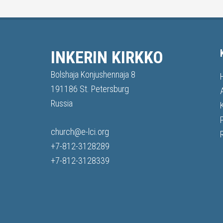
INKERIN KIRKKO
Bolshaja Konjushennaja 8
191186 St. Petersburg
Russia
church@e-lci.org
+7-812-3128289
+7-812-3128339