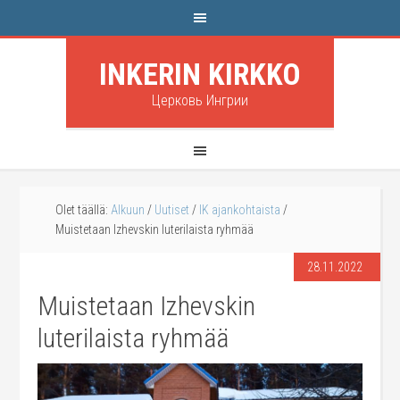
INKERIN KIRKKO
Церковь Ингрии
Olet täällä:
Alkuun
/
Uutiset
/
IK ajankohtaista
/
Muistetaan Izhevskin luterilaista ryhmää
28.11.2022
Muistetaan Izhevskin
luterilaista ryhmää