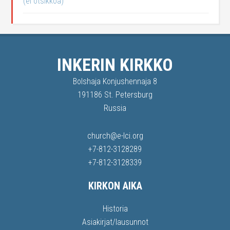
(ei otsikkoa)
INKERIN KIRKKO
Bolshaja Konjushennaja 8
191186 St. Petersburg
Russia
church@e-lci.org
+7-812-3128289
+7-812-3128339
KIRKON AIKA
Historia
Asiakirjat/lausunnot