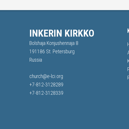
INKERIN KIRKKO
Bolshaja Konjushennaja 8
191186 St. Petersburg
Russia
church@e-lci.org
+7-812-3128289
+7-812-3128339