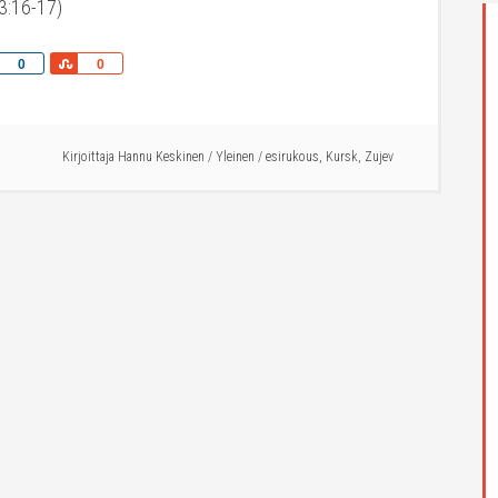
 3:16-17)
Share
Share
0
0
Kirjoittaja
Hannu Keskinen
/
Yleinen
/
esirukous
,
Kursk
,
Zujev