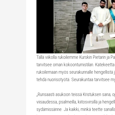
Tällä viikolla rukoilemme Kurskin Pietarin ja
tarvitsee oman kokoontumistilan. Katekeetta
rukoilemaan myös seurakunnalle hengellistä j
tehdä nuorisotyötä. Seurakuntaa tarvitsee my
„Runsaasti asukoon teissä Kristuksen sana; 
viisaudessa, psalmeilla, kiitosvirsillä ja hengelli
sydämissänne. Ja kaikki, minkä teette sanalla