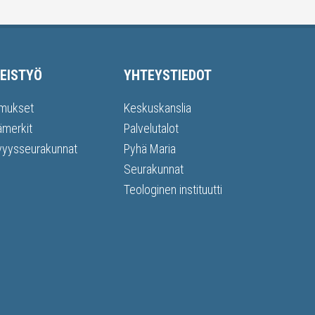
EISTYÖ
YHTEYSTIEDOT
mukset
Keskuskanslia
ämerkit
Palvelutalot
vyysseurakunnat
Pyhä Maria
Seurakunnat
Teologinen instituutti