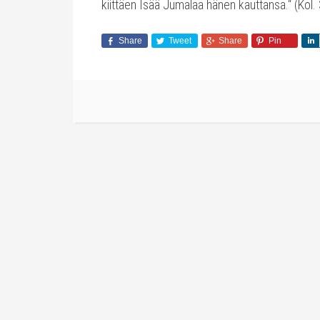
kiittäen Isää Jumalaa hänen kauttansa.“ (Kol.
Share
Tweet
Share
Pin