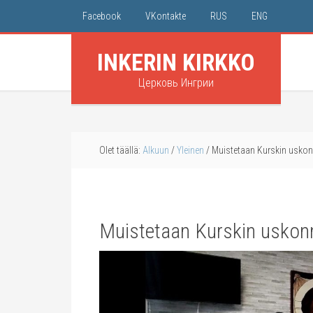
Facebook
VKontakte
RUS
ENG
INKERIN KIRKKO
Церковь Ингрии
Olet täällä:
Alkuun
/
Yleinen
/
Muistetaan Kurskin uskon
Muistetaan Kurskin uskon