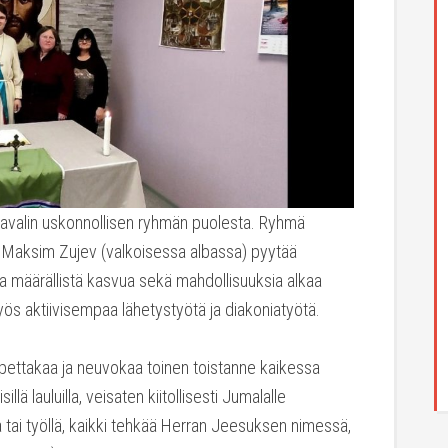
 Paavalin uskonnollisen ryhmän puolesta. Ryhmä
 Maksim Zujev (valkoisessa albassa) pyytää
a määrällistä kasvua sekä mahdollisuuksia alkaa
ös aktiivisempaa lähetystyötä ja diakoniatyötä.
opettakaa ja neuvokaa toinen toistanne kaikessa
sillä lauluilla, veisaten kiitollisesti Jumalalle
 tai työllä, kaikki tehkää Herran Jeesuksen nimessä,