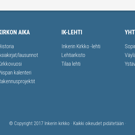
KIRKON AIKA
IK-LEHTI
YHT
Historia
Inkerin Kirkko -lehti
Sopi
Asiakirjat/lausunnot
Lehtiarkisto
Väyl
Kirkkovuosi
Tilaa lehti
Ystä
Piispan kalenteri
Rakennusprojektit
© Copyright 2017
Inkerin kirkko
· Kaikki oikeudet pidätetään ·