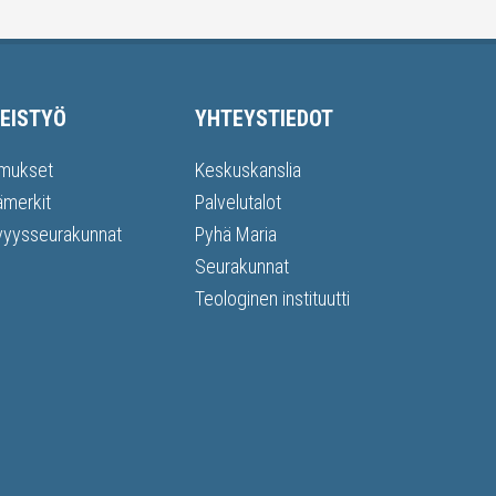
EISTYÖ
YHTEYSTIEDOT
mukset
Keskuskanslia
ämerkit
Palvelutalot
vyysseurakunnat
Pyhä Maria
Seurakunnat
Teologinen instituutti