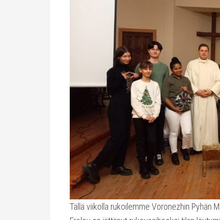
Tällä viikolla rukoilemme Voronezhin Pyhän M