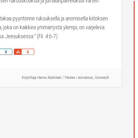
misen rukouskouksia ja jumalanpalveluksia varten.
takaa pyyntönne rukouksella ja anomisella kiitoksen
a, joka on kaikkea ymmärrystä ylempi, on varjeleva
 Jeesuksessa.“ (Fil. 4:6-7)
Share
Share
0
0
Kirjoittaja
Hannu Keskinen
/
Yleinen
/
esirukous
,
Voronezh