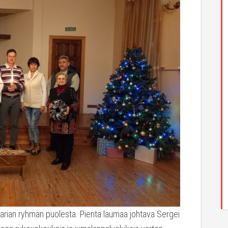
arian ryhmän puolesta. Pientä laumaa johtava Sergei