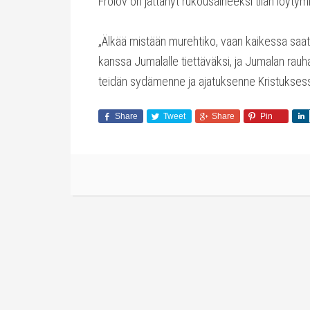
Frolov on jättänyt rukousaiheeksi tilan löyty
„Älkää mistään murehtiko, vaan kaikessa saat
kanssa Jumalalle tiettäväksi, ja Jumalan rauh
teidän sydämenne ja ajatuksenne Kristuksessa
Share
Tweet
Share
Pin