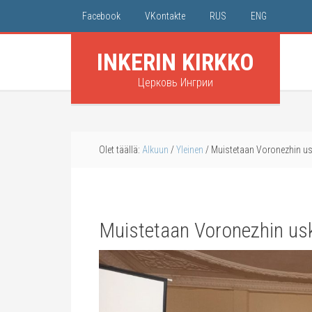
Facebook
VKontakte
RUS
ENG
INKERIN KIRKKO
Церковь Ингрии
Olet täällä:
Alkuun
/
Yleinen
/
Muistetaan Voronezhin us
Muistetaan Voronezhin us