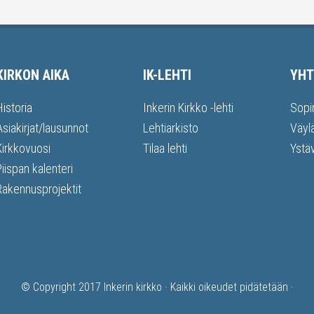
KIRKON AIKA
IK-LEHTI
YHT
Historia
Inkerin Kirkko -lehti
Sopi
Asiakirjat/lausunnot
Lehtiarkisto
Väyl
Kirkkovuosi
Tilaa lehti
Ystä
Piispan kalenteri
Rakennusprojektit
© Copyright 2017
Inkerin kirkko
· Kaikki oikeudet pidätetään ·