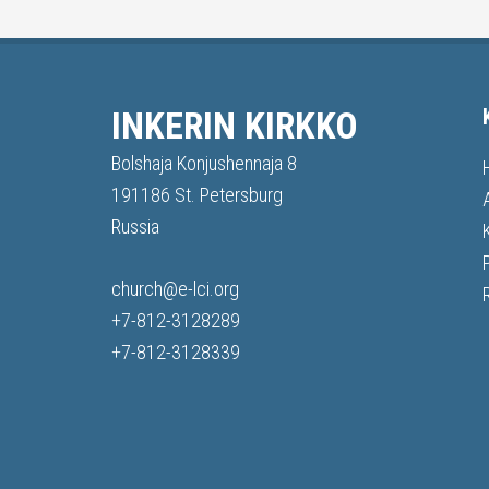
INKERIN KIRKKO
Bolshaja Konjushennaja 8
191186 St. Petersburg
Russia
church@e-lci.org
+7-812-3128289
+7-812-3128339