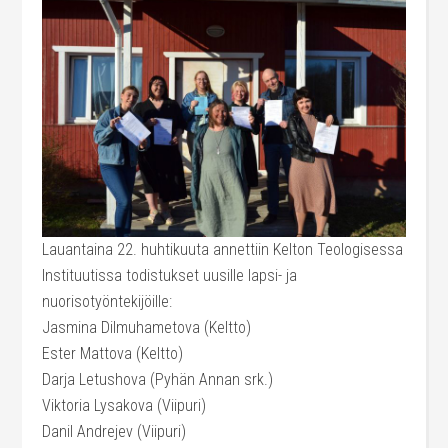
Lauantaina 22. huhtikuuta annettiin Kelton Teologisessa
Instituutissa todistukset uusille lapsi- ja
nuorisotyöntekijöille:
Jasmina Dilmuhametova (Keltto)
Ester Mattova (Keltto)
Darja Letushova (Pyhän Annan srk.)
Viktoria Lysakova (Viipuri)
Danil Andrejev (Viipuri)