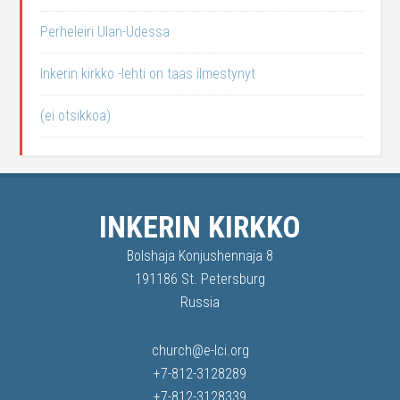
Perheleiri Ulan-Udessa
Inkerin kirkko -lehti on taas ilmestynyt
(ei otsikkoa)
INKERIN KIRKKO
Bolshaja Konjushennaja 8
191186 St. Petersburg
Russia
church@e-lci.org
+7-812-3128289
+7-812-3128339