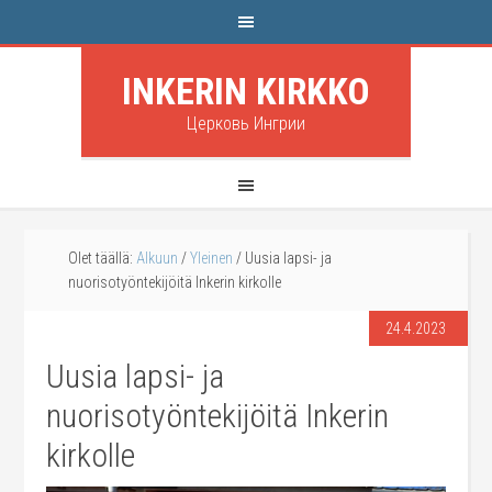
INKERIN KIRKKO
Церковь Ингрии
Olet täällä:
Alkuun
/
Yleinen
/
Uusia lapsi- ja
nuorisotyöntekijöitä Inkerin kirkolle
24.4.2023
Uusia lapsi- ja
nuorisotyöntekijöitä Inkerin
kirkolle