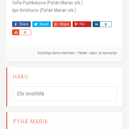
Sofia Pushkarjova (Pyhän Marian srk.)
Igor Kotshurov (Pyhän Marian srk.)
Share
Tweet
Share
Pin
Share
0
Share
0
Kirjoittaja
Hannu Keskinen
/
Yleinen
/
lapsi- ja nuorisotyö
HAKU
PYHÄ MARIA