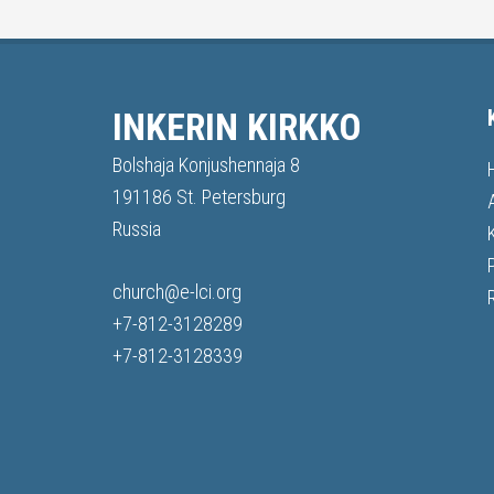
INKERIN KIRKKO
Bolshaja Konjushennaja 8
191186 St. Petersburg
Russia
church@e-lci.org
+7-812-3128289
+7-812-3128339