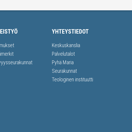
EISTYÖ
YHTEYSTIEDOT
mukset
Keskuskanslia
ämerkit
Palvelutalot
vyysseurakunnat
Pyhä Maria
Seurakunnat
Teologinen instituutti