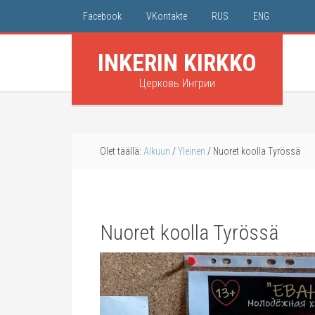
Facebook
VKontakte
RUS
ENG
INKERIN KIRKKO
Церковь Ингрии
Olet täällä:
Alkuun
/
Yleinen
/
Nuoret koolla Tyrössä
Nuoret koolla Tyrössä