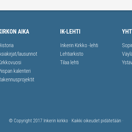
KIRKON AIKA
IK-LEHTI
YHT
Historia
Inkerin Kirkko -lehti
Sopi
Asiakirjat/lausunnot
Lehtiarkisto
Väyl
Kirkkovuosi
Tilaa lehti
Ystä
Piispan kalenteri
Rakennusprojektit
© Copyright 2017
Inkerin kirkko
· Kaikki oikeudet pidätetään ·