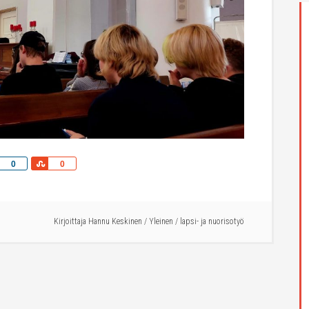
Share
Share
0
0
Kirjoittaja
Hannu Keskinen
/
Yleinen
/
lapsi- ja nuorisotyö