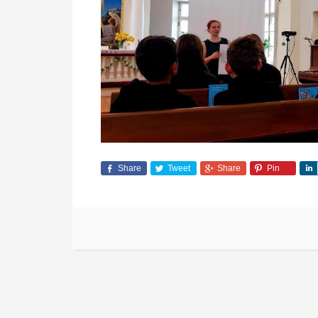
Share
Tweet
Share
Pin