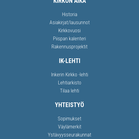
KIRKON AIKA
Historia
Asiakirjat/lausunnot
Kirkkovuosi
Piispan kalenteri
Rakennusprojektit
IK-LEHTI
Inkerin Kirkko -lehti
Lehtiarkisto
Tilaa lehti
YHTEISTYÖ
Sopimukset
Väylämerkit
Ystävyysseurakunnat