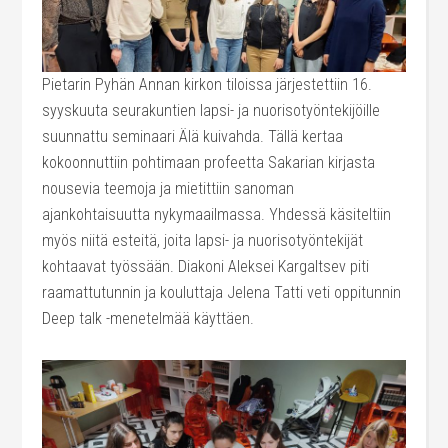
Pietarin Pyhän Annan kirkon tiloissa järjestettiin 16.
syyskuuta seurakuntien lapsi- ja nuorisotyöntekijöille
suunnattu seminaari Älä kuivahda. Tällä kertaa
kokoonnuttiin pohtimaan profeetta Sakarian kirjasta
nousevia teemoja ja mietittiin sanoman
ajankohtaisuutta nykymaailmassa. Yhdessä käsiteltiin
myös niitä esteitä, joita lapsi- ja nuorisotyöntekijät
kohtaavat työssään. Diakoni Aleksei Kargaltsev piti
raamattutunnin ja kouluttaja Jelena Tatti veti oppitunnin
Deep talk -menetelmää käyttäen.