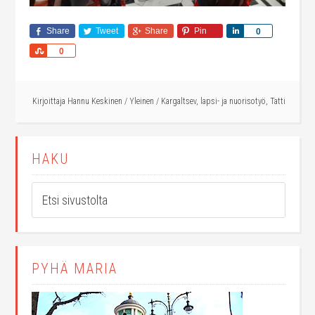
Share
Tweet
Share
Pin
Share
0
Share
0
Kirjoittaja
Hannu Keskinen
/
Yleinen
/
Kargaltsev
,
lapsi- ja nuorisotyö
,
Tatti
HAKU
PYHÄ MARIA