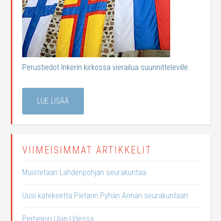
Perustiedot Inkerin kirkossa vierailua suunnitteleville.
LUE LISÄÄ
VIIMEISIMMÄT ARTIKKELIT
Muistetaan Lahdenpohjan seurakuntaa
Uusi katekeetta Pietarin Pyhän Annan seurakuntaan
Perheleiri Ulan-Udessa