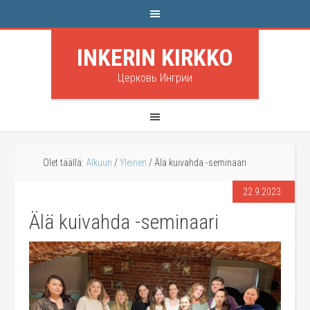
INKERIN KIRKKO
Церковь Ингрии
Olet täällä:
Alkuun
/
Yleinen
/
Älä kuivahda -seminaari
22.9.2023
Älä kuivahda -seminaari