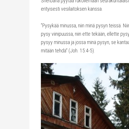
Sherbaha pyytää rukoilemaan seurakuntalaisten
erityisesti vesilaitoksen kanssa.
”Pysykää minussa, niin minä pysyn teissä. Nii
pysy viinipuussa, niin ette tekään, ellette py
pysyy minussa ja jossa minä pysyn, se kantaa 
mitään tehdä“ (Joh. 15:4-5).