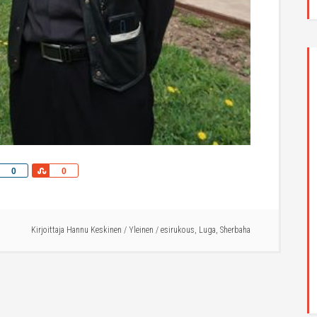
Share
Share
0
0
Kirjoittaja
Hannu Keskinen
/
Yleinen
/
esirukous
,
Luga
,
Sherbaha