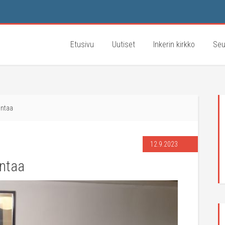
Etusivu
Uutiset
Inkerin kirkko
Seu
untaa
12.9.2023
ntaa