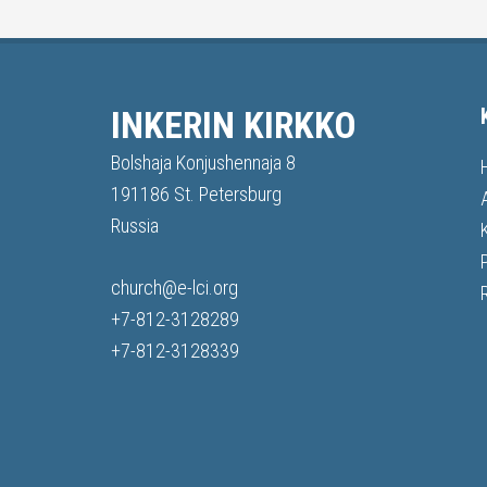
INKERIN KIRKKO
Bolshaja Konjushennaja 8
191186 St. Petersburg
Russia
church@e-lci.org
+7-812-3128289
+7-812-3128339