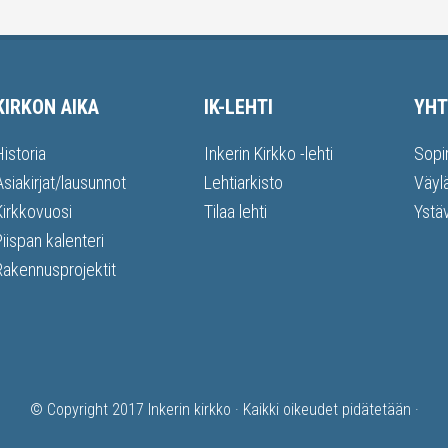
KIRKON AIKA
IK-LEHTI
YHT
Historia
Inkerin Kirkko -lehti
Sopi
Asiakirjat/lausunnot
Lehtiarkisto
Väyl
Kirkkovuosi
Tilaa lehti
Ystä
Piispan kalenteri
Rakennusprojektit
© Copyright 2017
Inkerin kirkko
· Kaikki oikeudet pidätetään ·