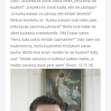
usko? Ja kuinka he voivat uskoa siihen, josta eivät ole
kuulleet? Ja kuinka he voivat kuulla, ellei ole julistajaa?
Ja kuinka kukaan voi julistaa, ellei ketään lähetetä?
Niinkuin kirjoitettu on: ”Kuinka suloiset ovat niiden jalat,
jotka hyvää sanomaa julistavat!” Mutta eivät kaikki ole
olleet kuuliaisia evankeliumille. Sillä Esaias sanoo:
”Herra, kuka uskoo meidän saarnamme?” Usko tulee siis
kuulemisesta, mutta kuuleminen Kristuksen sanan
kautta. Mutta minä kysyn: eivätkö he ole kuulleet? Kyllä
ovat: ”Heidän äänensä on kulkenut kaikkiin maihin, ja
heidän sanansa maan piirin ääriin” (Room. 10:13-18).