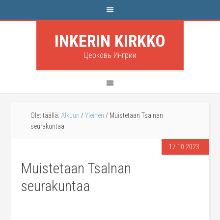
INKERIN KIRKKO
Церковь Ингрии
Olet täällä:
Alkuun
/
Yleinen
/
Muistetaan Tsalnan
seurakuntaa
17.10.2023
Muistetaan Tsalnan
seurakuntaa