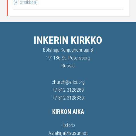
(ei otsikkoa)
INKERIN KIRKKO
Bolshaja Konjushennaja 8
191186 St. Petersburg
Russia
church@e-lci.org
+7-812-3128289
+7-812-3128339
KIRKON AIKA
Historia
Asiakirjat/lausunnot