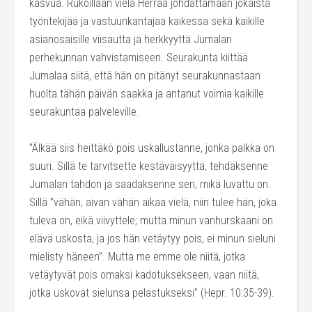
kasvua. Rukoillaan vielä Herraa johdattamaan jokaista
työntekijää ja vastuunkantajaa kaikessa sekä kaikille
asianosaisille viisautta ja herkkyyttä Jumalan
perhekunnan vahvistamiseen. Seurakunta kiittää
Jumalaa siitä, että hän on pitänyt seurakunnastaan
huolta tähän päivän saakka ja antanut voimia kaikille
seurakuntaa palveleville.
”Älkää siis heittäkö pois uskallustanne, jonka palkka on
suuri. Sillä te tarvitsette kestäväisyyttä, tehdäksenne
Jumalan tahdon ja saadaksenne sen, mikä luvattu on.
Sillä ”vähän, aivan vähän aikaa vielä, niin tulee hän, joka
tuleva on, eikä viivyttele; mutta minun vanhurskaani on
elävä uskosta, ja jos hän vetäytyy pois, ei minun sieluni
mielisty häneen”. Mutta me emme ole niitä, jotka
vetäytyvät pois omaksi kadotuksekseen, vaan niitä,
jotka uskovat sielunsa pelastukseksi” (Hepr. 10:35-39).