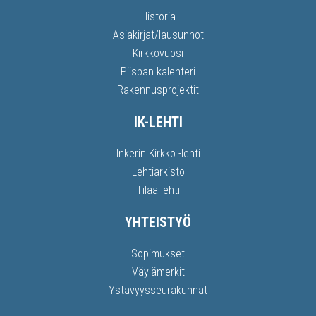
Historia
Asiakirjat/lausunnot
Kirkkovuosi
Piispan kalenteri
Rakennusprojektit
IK-LEHTI
Inkerin Kirkko -lehti
Lehtiarkisto
Tilaa lehti
YHTEISTYÖ
Sopimukset
Väylämerkit
Ystävyysseurakunnat