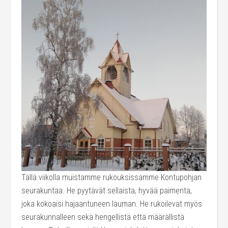
Tällä viikolla muistamme rukouksissamme Kontupohjan
seurakuntaa. He pyytävät sellaista, hyvää paimenta,
joka kokoaisi hajaantuneen lauman. He rukoilevat myös
seurakunnalleen sekä hengellistä että määrällistä