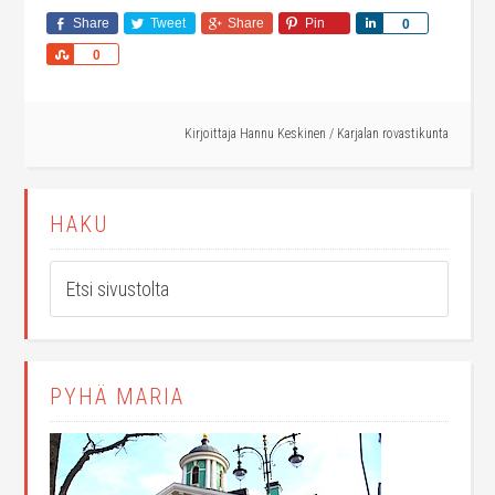
Share
Tweet
Share
Pin
Share
0
Share
0
Kirjoittaja
Hannu Keskinen
/
Karjalan rovastikunta
HAKU
PYHÄ MARIA