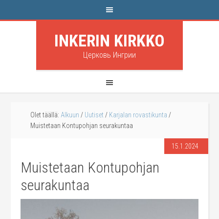
INKERIN KIRKKO
Церковь Ингрии
Olet täällä:
Alkuun
/
Uutiset
/
Karjalan rovastikunta
/
Muistetaan Kontupohjan seurakuntaa
15.1.2024
Muistetaan Kontupohjan
seurakuntaa