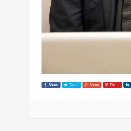
Share
Tweet
Share
Pin