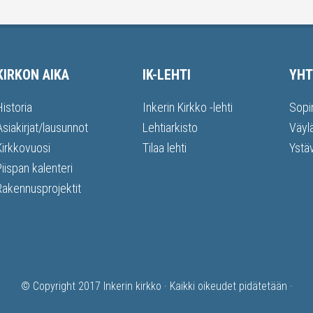
KIRKON AIKA
IK-LEHTI
YHT
Historia
Inkerin Kirkko -lehti
Sopi
Asiakirjat/lausunnot
Lehtiarkisto
Väyl
Kirkkovuosi
Tilaa lehti
Ystä
Piispan kalenteri
Rakennusprojektit
© Copyright 2017
Inkerin kirkko
· Kaikki oikeudet pidätetään ·