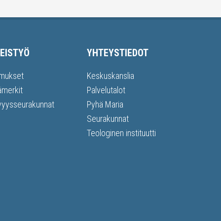
EISTYÖ
YHTEYSTIEDOT
mukset
Keskuskanslia
ämerkit
Palvelutalot
vyysseurakunnat
Pyhä Maria
Seurakunnat
Teologinen instituutti