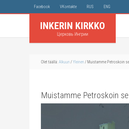
Facebook
VKontakte
RUS
ENG
INKERIN KIRKKO
Церковь Ингрии
Olet täällä:
Alkuun
/
Yleinen
/
Muistamme Petroskoin se
Muistamme Petroskoin se