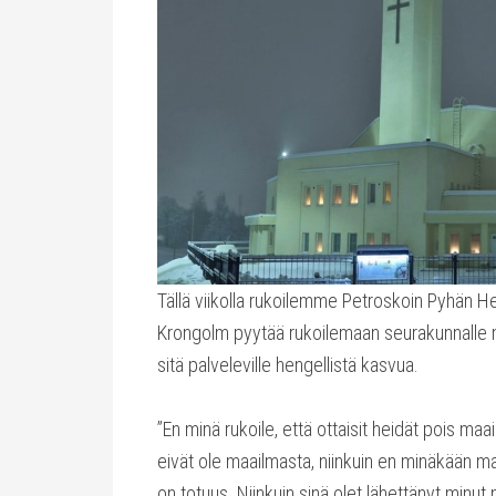
Tällä viikolla rukoilemme Petroskoin Pyhän 
Krongolm pyytää rukoilemaan seurakunnalle mä
sitä palveleville hengellistä kasvua.
”En minä rukoile, että ottaisit heidät pois maa
eivät ole maailmasta, niinkuin en minäkään ma
on totuus. Niinkuin sinä olet lähettänyt minut