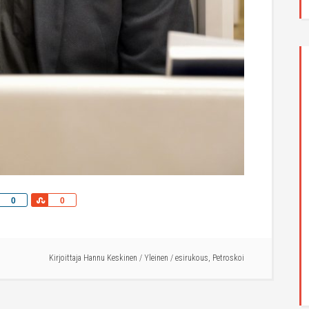
Share
Share
0
0
Kirjoittaja
Hannu Keskinen
/
Yleinen
/
esirukous
,
Petroskoi