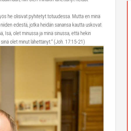
myös he olisivat pyhitetyt totuudessa. Mutta en minä
niiden edestä, jotka heidän sanansa kautta uskovat
inä, Isä, olet minussa ja minä sinussa, että hekin
ä sinä olet minut lähettänyt.“ (Joh. 17:15-21)