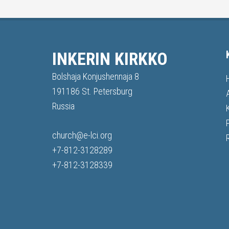
INKERIN KIRKKO
Bolshaja Konjushennaja 8
191186 St. Petersburg
Russia
church@e-lci.org
+7-812-3128289
+7-812-3128339