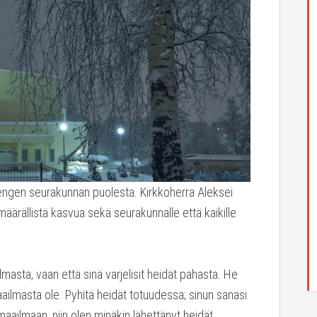
Hengen seurakunnan puolesta. Kirkkoherra Aleksei
ärällistä kasvua sekä seurakunnalle että kaikille
ilmasta, vaan että sinä varjelisit heidät pahasta. He
ailmasta ole. Pyhitä heidät totuudessa; sinun sanasi
 maailmaan, niin olen minäkin lähettänyt heidät