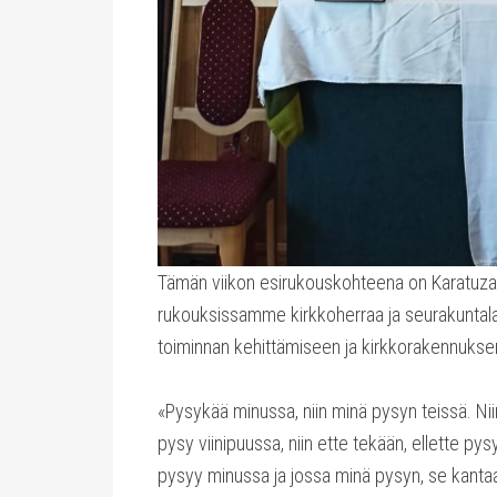
Tämän viikon esirukouskohteena on Karatuzan
rukouksissamme kirkkoherraa ja seurakuntala
toiminnan kehittämiseen ja kirkkorakennuks
«Pysykää minussa, niin minä pysyn teissä. Nii
pysy viinipuussa, niin ette tekään, ellette py
pysyy minussa ja jossa minä pysyn, se kantaa 