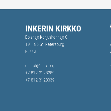
INKERIN KIRKKO
Bolshaja Konjushennaja 8
191186 St. Petersburg
Russia
church@e-lci.org
+7-812-3128289
+7-812-3128339