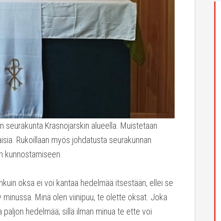
 seurakunta Krasnojarskin alueella. Muistetaan
isia. Rukoillaan myös johdatusta seurakunnan
en kunnostamiseen.
nkuin oksa ei voi kantaa hedelmää itsestään, ellei se
sy minussa. Minä olen viinipuu, te olette oksat. Joka
paljon hedelmää; sillä ilman minua te ette voi