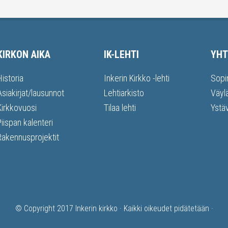
KIRKON AIKA
IK-LEHTI
YHT
Historia
Inkerin Kirkko -lehti
Sopi
Asiakirjat/lausunnot
Lehtiarkisto
Väyl
Kirkkovuosi
Tilaa lehti
Ystä
Piispan kalenteri
Rakennusprojektit
© Copyright 2017
Inkerin kirkko
· Kaikki oikeudet pidätetään ·