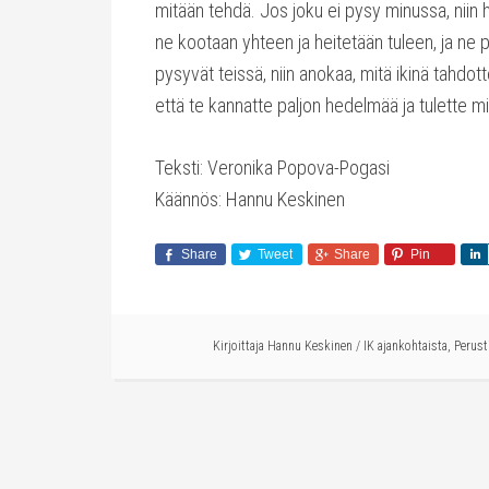
mitään tehdä. Jos joku ei pysy minussa, niin h
ne kootaan yhteen ja heitetään tuleen, ja ne 
pysyvät teissä, niin anokaa, mitä ikinä tahdott
että te kannatte paljon hedelmää ja tulette m
Teksti: Veronika Popova-Pogasi
Käännös: Hannu Keskinen
Share
Tweet
Share
Pin
Kirjoittaja
Hannu Keskinen
/
IK ajankohtaista
,
Perust