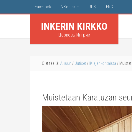
Facebook
VKontakte
RUS
ENG
INKERIN KIRKKO
Церковь Ингрии
Olet täällä:
Alkuun
/
Uutiset
/
IK ajankohtaista
/
Muistet
Muistetaan Karatuzan seu