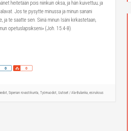
änet heitetään pois niinkuin oksa, ja hän kuivettuu; ja
palavat. Jos te pysytte minussa ja minun sanani
e, ja te saatte sen. Siinä minun Isäni kirkastetaan,
inun opetuslapsikseni» (Joh. 15:4-8).
Share
Share
0
0
iedot
,
Siperian rovastikunta
,
Työmuodot
,
Uutiset
/
Ala-Bulanka
,
esirukous