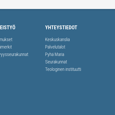
EISTYÖ
YHTEYSTIEDOT
mukset
Keskuskanslia
ämerkit
Palvelutalot
vyysseurakunnat
Pyhä Maria
Seurakunnat
Teologinen instituutti