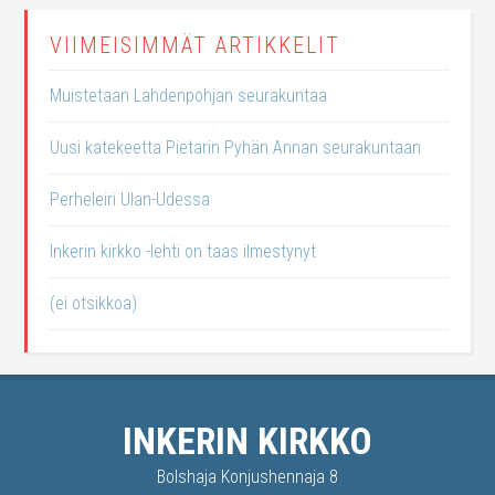
VIIMEISIMMÄT ARTIKKELIT
Muistetaan Lahdenpohjan seurakuntaa
Uusi katekeetta Pietarin Pyhän Annan seurakuntaan
Perheleiri Ulan-Udessa
Inkerin kirkko -lehti on taas ilmestynyt
(ei otsikkoa)
INKERIN KIRKKO
Bolshaja Konjushennaja 8