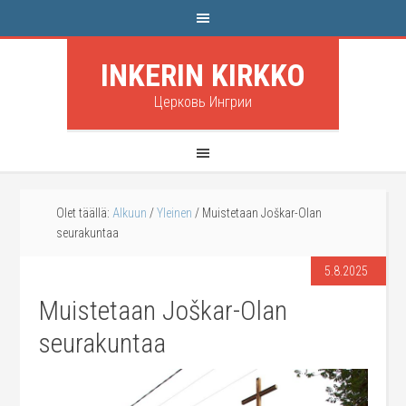
INKERIN KIRKKO
Церковь Ингрии
Olet täällä:
Alkuun
/
Yleinen
/
Muistetaan Joškar-Olan
seurakuntaa
5.8.2025
Muistetaan Joškar-Olan
seurakuntaa