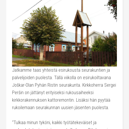
Jatkamme taas yhteistä esirukousta seurakuntien ja
palvelijoiden puolesta. Tällä viikolla on esirukoiltavana
Joškar-Olan Pyhän Ristin seurakunta. Kirkkoherra Sergei
Peršin on jättänyt erityiseksi rukousaiheeksi
kirkkorakennuksen kattoremontin. Lisäksi hän pyytää
rukoilemaan seurakunnan uusien jäsenten puolesta.
“Tulkaa minun tyköni, kaikki työtätekeväiset ja