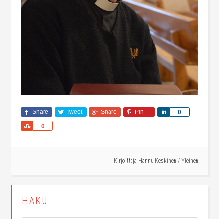
Share
Tweet
Share
Pin
Share
0
Share
0
Kirjoittaja
Hannu Keskinen
/
Yleinen
HAKU