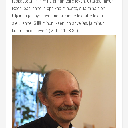
raskautetut, niin minä annan teille levon. Ottakaa minun
ikeeni päällenne ja oppikaa minusta, sillä minä olen
hiljainen ja nöyrä sydämeltä; niin te löydätte levon
sielullenne. Sillä minun ikeeni on sovelias, ja minun
kuormani on keveä” (Matt. 11:28-30).